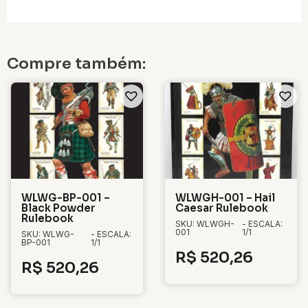
Compre também:
WLWG-BP-001 –
WLWGH-001 – Hail
Black Powder
Caesar Rulebook
Rulebook
SKU: WLWGH-
- ESCALA:
001
1/1
SKU: WLWG-
- ESCALA:
BP-001
1/1
R$
520,26
R$
520,26