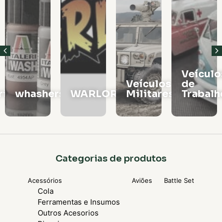
Veículo
Veículos
de
rios
whashers
WARLORD
Militares
Trabalh
Categorias de produtos
Acessórios
Aviões
Battle Set
Cola
Ferramentas e Insumos
Outros Acesorios