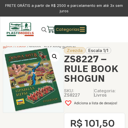
FRETE GRÁTIS a partir de R$ 2500 e parcelamento em até 3x sem
juros
Categorias
INÍCIO
/
LIVROS
/ ZS8227 – RULE BOOK SHOGUN
Zvezda
Escala 1/1
ZS8227 –
RULE BOOK
SHOGUN
SKU:
Categoria:
ZS8227
Livros
Adiciona a lista de desejos!
R$
101,50