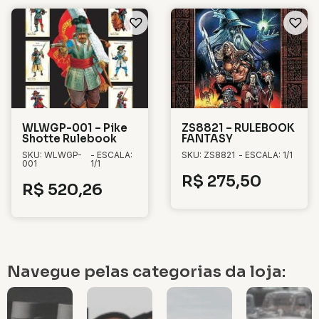
WLWGP-001 – Pike
ZS8821 – RULEBOOK
Shotte Rulebook
FANTASY
SKU: WLWGP-
- ESCALA:
SKU: ZS8821
- ESCALA: 1/1
001
1/1
R$
275,50
R$
520,26
Navegue pelas categorias da loja: