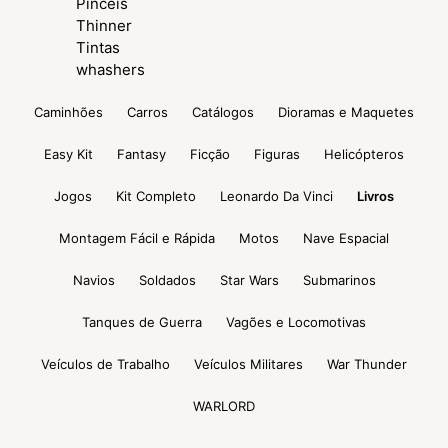
Pinceis
Thinner
Tintas
whashers
Caminhões
Carros
Catálogos
Dioramas e Maquetes
Easy Kit
Fantasy
Ficção
Figuras
Helicópteros
Jogos
Kit Completo
Leonardo Da Vinci
Livros
Montagem Fácil e Rápida
Motos
Nave Espacial
Navios
Soldados
Star Wars
Submarinos
Tanques de Guerra
Vagões e Locomotivas
Veículos de Trabalho
Veículos Militares
War Thunder
WARLORD