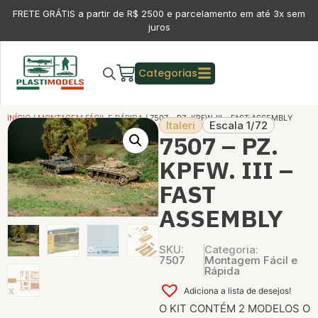
FRETE GRÁTIS a partir de R$ 2500 e parcelamento em até 3x sem
juros
Categorias
INÍCIO
/
MONTAGEM FÁCIL E RÁPIDA
/ 7507 – PZ. KPFW. III – FAST ASSEMBLY
Italeri
Escala 1/72
7507 – PZ.
KPFW. III –
FAST
ASSEMBLY
SKU:
Categoria:
7507
Montagem Fácil e
Rápida
Adiciona a lista de desejos!
O KIT CONTÉM 2 MODELOS O