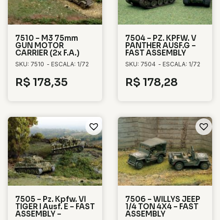
7510 – M3 75mm
7504 – PZ. KPFW. V
GUN MOTOR
PANTHER AUSF.G –
CARRIER (2x F.A.)
FAST ASSEMBLY
SKU: 7510
- ESCALA: 1/72
SKU: 7504
- ESCALA: 1/72
R$
178,35
R$
178,28
7505 – Pz. Kpfw. VI
7506 – WILLYS JEEP
TIGER I Ausf. E – FAST
1/4 TON 4X4 – FAST
ASSEMBLY –
ASSEMBLY