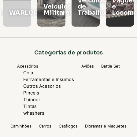
Veículos
Vagões
Veículos
de
e
rs
WARLORD
Militares
Trabalho
Locomo
Categorias de produtos
Acessórios
Aviões
Battle Set
Cola
Ferramentas e Insumos
Outros Acesorios
Pinceis
Thinner
Tintas
whashers
Caminhões
Carros
Catálogos
Dioramas e Maquetes