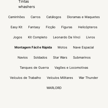
Tintas
whashers
Caminhões
Carros
Catálogos
Dioramas e Maquetes
Easy Kit
Fantasy
Ficção
Figuras
Helicópteros
Jogos
Kit Completo
Leonardo Da Vinci
Livros
Montagem Fácil e Rápida
Motos
Nave Espacial
Navios
Soldados
Star Wars
Submarinos
Tanques de Guerra
Vagões e Locomotivas
Veículos de Trabalho
Veículos Militares
War Thunder
WARLORD