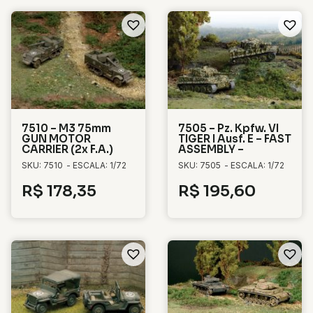
7510 – M3 75mm
7505 – Pz. Kpfw. VI
GUN MOTOR
TIGER I Ausf. E – FAST
CARRIER (2x F.A.)
ASSEMBLY –
SKU: 7510
- ESCALA: 1/72
SKU: 7505
- ESCALA: 1/72
R$
178,35
R$
195,60