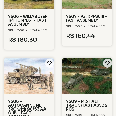
7506 – WILLYS JEEP
7507 – PZ. KPFW. III –
1/4 TON 4X4 – FAST
FAST ASSEMBLY
ASSEMBLY
SKU: 7507
- ESCALA: 1/72
SKU: 7506
- ESCALA: 1/72
R$
160,44
R$
180,30
7508 –
7509 – M 3 HALF
AUTOCANNONE
TRACK (FAST ASS.) 2
3RO with 90/53 AA
PCS
GUN – FAST
SKU: 7509
- ESCALA: 1/72