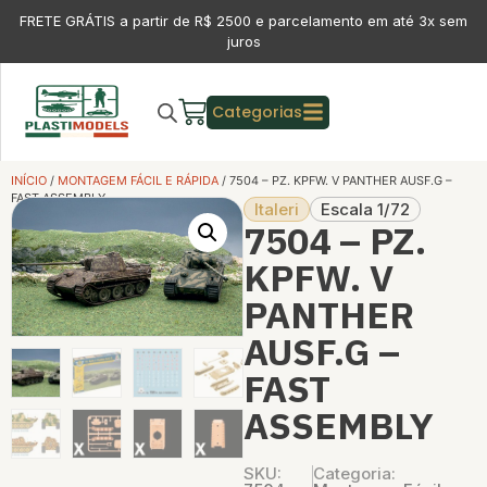
FRETE GRÁTIS a partir de R$ 2500 e parcelamento em até 3x sem
juros
Categorias
INÍCIO
/
MONTAGEM FÁCIL E RÁPIDA
/ 7504 – PZ. KPFW. V PANTHER AUSF.G –
FAST ASSEMBLY
Italeri
Escala 1/72
7504 – PZ.
KPFW. V
PANTHER
AUSF.G –
FAST
ASSEMBLY
SKU:
Categoria: