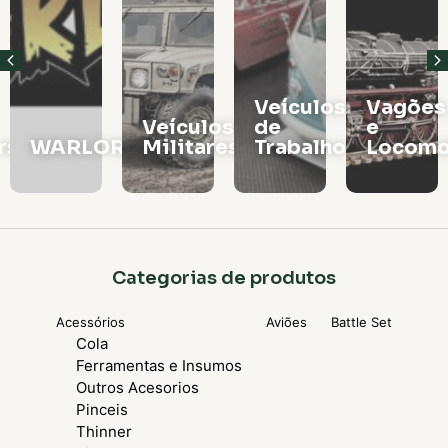
Veículos
Vagões
Veículos
de
e
rs
WARLORD
Militares
Trabalho
Locomo
Categorias de produtos
Acessórios
Aviões
Battle Set
Cola
Ferramentas e Insumos
Outros Acesorios
Pinceis
Thinner