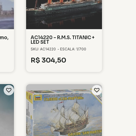
umo,
AC14220 – R.M.S. TITANIC +
LED SET
SKU: AC14220
- ESCALA: 1/700
R$
304,50