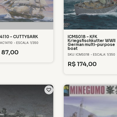
4110 – CUTTYSARK
ICMS018 – KFK
Kriegsfischkutter WWII
 AC14110
- ESCALA: 1/350
German multi-purpose
boat
87,00
SKU: ICMS018
- ESCALA: 1/350
R$
174,00