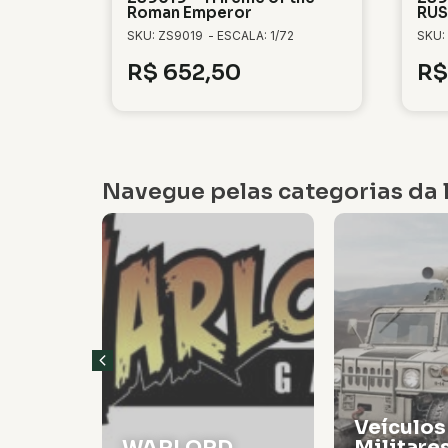
Roman Emperor
RUS
SKU: ZS9019
- ESCALA: 1/72
SKU:
R$
652,50
R$
Navegue pelas categorias da l
Veículos
WARLORD
Militare