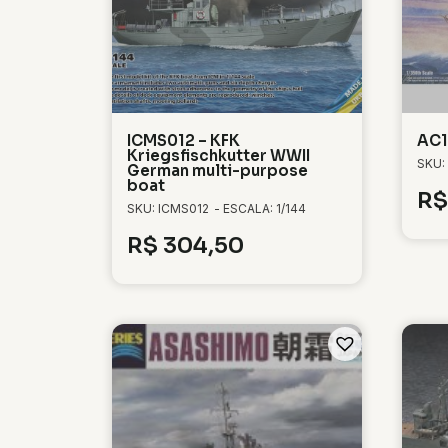
ICMS012 – KFK
AC1
Kriegsfischkutter WWII
SKU:
German multi-purpose
boat
R$
SKU: ICMS012
- ESCALA: 1/144
R$
304,50