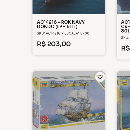
AC14216 – ROK NAVY
AC1
DOKDO (LPH 6111)
CV-
80t
SKU: AC14216
- ESCALA: 1/700
SKU:
R$
203,00
R$