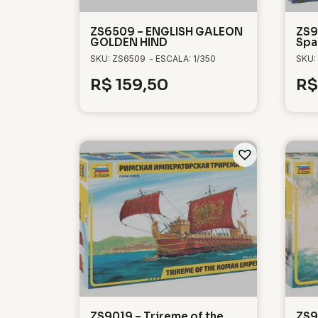
ZS6509 – ENGLISH GALEON
ZS9
GOLDEN HIND
Spa
SKU: ZS6509
- ESCALA: 1/350
SKU:
R$
159,50
R$
ZS9019 – Trireme of the
ZS9