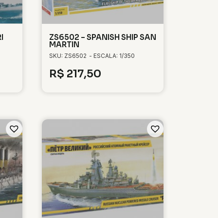
I
ZS6502 – SPANISH SHIP SAN
MARTIN
SKU: ZS6502
- ESCALA: 1/350
R$
217,50