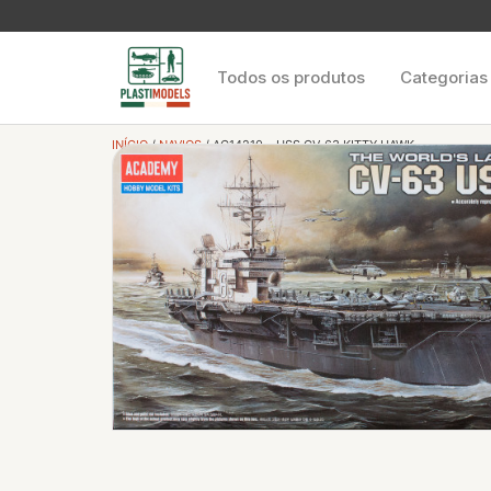
Todos os produtos
Categorias
INÍCIO
/
NAVIOS
/ AC14210 – USS CV-63 KITTY HAWK