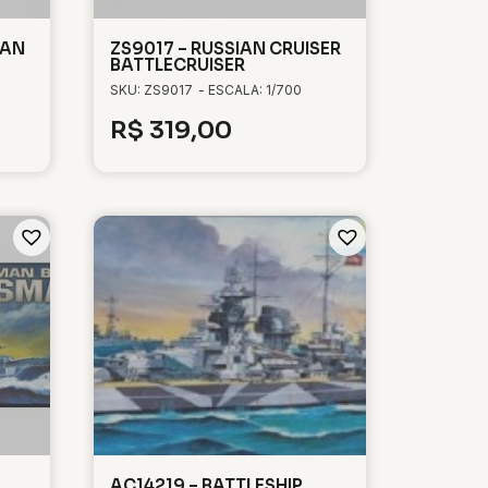
IAN
ZS9017 – RUSSIAN CRUISER
BATTLECRUISER
SKU: ZS9017
- ESCALA: 1/700
R$
319,00
AC14219 – BATTLESHIP