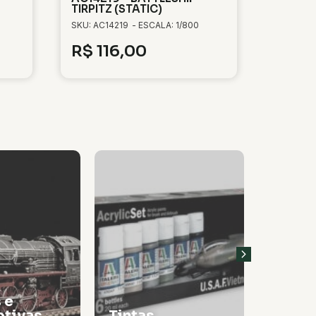
TIRPITZ (STATIC)
SKU: AC14219
- ESCALA: 1/800
R$
116,00
 e
tivas
Tintas
Thinn