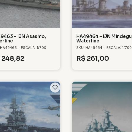
9463 – IJN Asashio,
HA49464 – IJN Mindeg
erline
Waterline
 HA49463
- ESCALA: 1/700
SKU: HA49464
- ESCALA: 1/700
248,82
R$
261,00