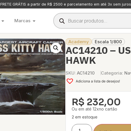
FRETE GRÁTIS a partir de R$ 2500 e parcelamento em até 3x sem juros
Marcas
Academy
Escala 1/800
AC14210 – US
HAWK
SKU:
AC14210
Categoria:
Na
Adiciona a lista de desejos!
R$
232,00
Ou em até 12xno cartão
2 em estoque