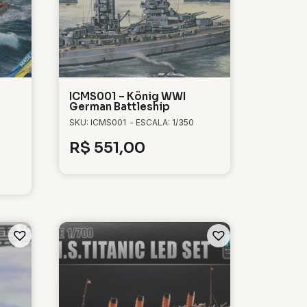
ICMS001 – König WWI
German Battleship
SKU: ICMS001
- ESCALA: 1/350
R$
551,00