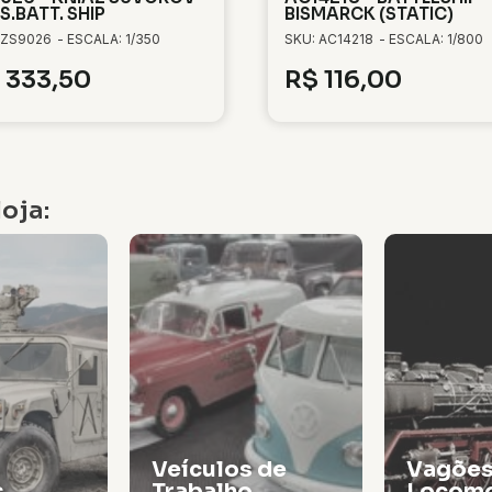
S.BATT. SHIP
BISMARCK (STATIC)
 ZS9026
- ESCALA: 1/350
SKU: AC14218
- ESCALA: 1/800
333,50
R$
116,00
oja:
Veículos de
Vagões
s
Trabalho
Locomo