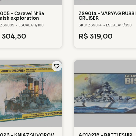
005 – Caravel Niña
ZS9014 – VARYAG RUSS
nish exploration
CRUISER
 ZS9005
- ESCALA: 1/100
SKU: ZS9014
- ESCALA: 1/350
304,50
R$
319,00
026 – KNIAZ SUVOROV
AC14218 – BATTLESHIP