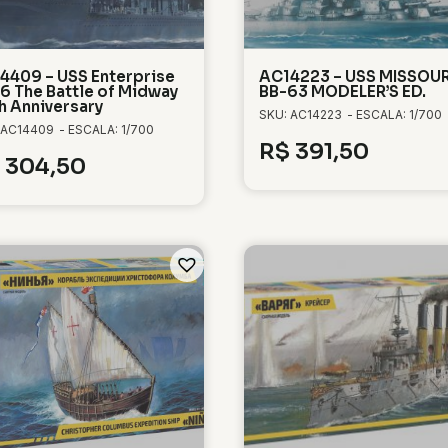
4409 – USS Enterprise
AC14223 – USS MISSOUR
6 The Battle of Midway
BB-63 MODELER’S ED.
h Anniversary
SKU: AC14223
- ESCALA: 1/700
 AC14409
- ESCALA: 1/700
R$
391,50
304,50