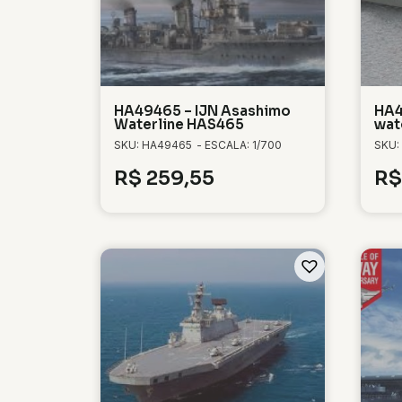
HA49465 – IJN Asashimo
HA4
Waterline HAS465
wat
SKU: HA49465
- ESCALA: 1/700
SKU:
R$
259,55
R$