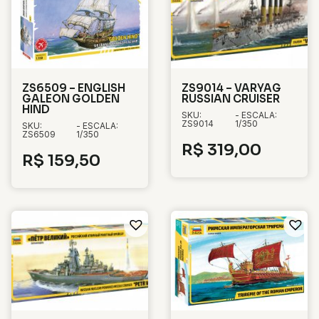
ZS6509 – ENGLISH
ZS9014 – VARYAG
GALEON GOLDEN
RUSSIAN CRUISER
HIND
SKU:
- ESCALA:
ZS9014
1/350
SKU:
- ESCALA:
ZS6509
1/350
R$
319,00
R$
159,50