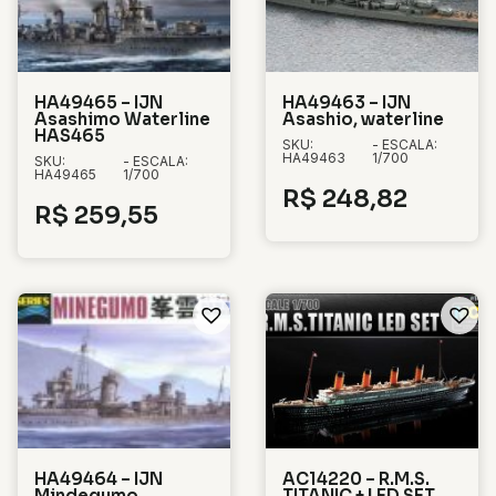
HA49465 – IJN
HA49463 – IJN
Asashimo Waterline
Asashio, waterline
HAS465
SKU:
- ESCALA:
HA49463
1/700
SKU:
- ESCALA:
HA49465
1/700
R$
248,82
R$
259,55
HA49464 – IJN
AC14220 – R.M.S.
Mindegumo,
TITANIC + LED SET