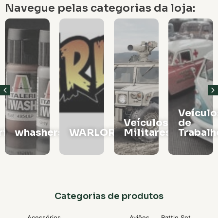
Navegue pelas categorias da loja:
Veículos
Vagões
Veículos
de
e
rs
WARLORD
Militares
Trabalho
Locomo
Categorias de produtos
Acessórios
Aviões
Battle Set