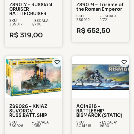
ZS9017 – RUSSIAN
ZS9019 – Trireme of
CRUISER
the Roman Emperor
BATTLECRUISER
SKU:
- ESCALA:
ZS9019
1/72
SKU:
- ESCALA:
ZS9017
1/700
R$
652,50
R$
319,00
ZS9026 – KNIAZ
AC14218 –
SUVOROV
BATTLESHIP
RUSS.BATT. SHIP
BISMARCK (STATIC)
SKU:
- ESCALA:
SKU:
- ESCALA:
ZS9026
1/350
AC14218
1/800