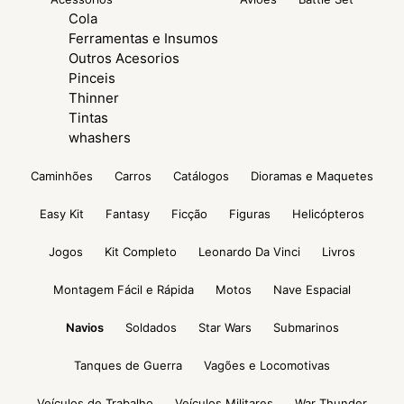
Cola
Ferramentas e Insumos
Outros Acesorios
Pinceis
Thinner
Tintas
whashers
Caminhões
Carros
Catálogos
Dioramas e Maquetes
Easy Kit
Fantasy
Ficção
Figuras
Helicópteros
Jogos
Kit Completo
Leonardo Da Vinci
Livros
Montagem Fácil e Rápida
Motos
Nave Espacial
Navios
Soldados
Star Wars
Submarinos
Tanques de Guerra
Vagões e Locomotivas
Veículos de Trabalho
Veículos Militares
War Thunder