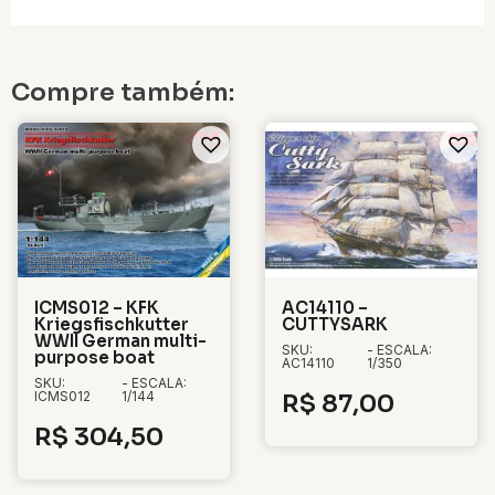
Compre também:
ICMS012 – KFK
AC14110 –
Kriegsfischkutter
CUTTYSARK
WWII German multi-
SKU:
- ESCALA:
purpose boat
AC14110
1/350
SKU:
- ESCALA:
ICMS012
1/144
R$
87,00
R$
304,50