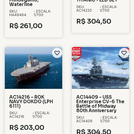
Waterline
SKU:
- ESCALA:
AC14220
1/700
SKU:
- ESCALA:
HA49464
1/700
R$
304,50
R$
261,00
AC14216 – ROK
AC14409 – USS
NAVY DOKDO (LPH
Enterprise CV-6 The
6111)
Battle of Midway
80th Anniversary
SKU:
- ESCALA:
AC14216
1/700
SKU:
- ESCALA:
AC14409
1/700
R$
203,00
R$
304,50