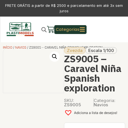
FRETE GRÁTIS a partir de R$ 2500 e parcelamento em até 3x sem
juros
Categorias
INÍCIO
/
NAVIOS
/ ZS9005 – CARAVEL NIÑA SPANISH EXPLORATION
Zvezda
Escala 1/100
ZS9005 –
Caravel Niña
Spanish
exploration
SKU:
Categoria:
ZS9005
Navios
Adiciona a lista de desejos!