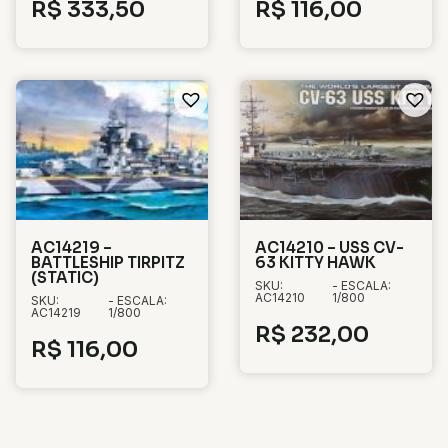
R$
333,50
R$
116,00
AC14219 –
AC14210 – USS CV-
BATTLESHIP TIRPITZ
63 KITTY HAWK
(STATIC)
SKU:
- ESCALA:
AC14210
1/800
SKU:
- ESCALA:
AC14219
1/800
R$
232,00
R$
116,00