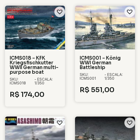
ICMS018 – KFK
ICMS001 – König
Kriegsfischkutter
WWI German
WWII German multi-
Battleship
purpose boat
SKU:
- ESCALA:
ICMS001
1/350
SKU:
- ESCALA:
ICMS018
1/350
R$
551,00
R$
174,00