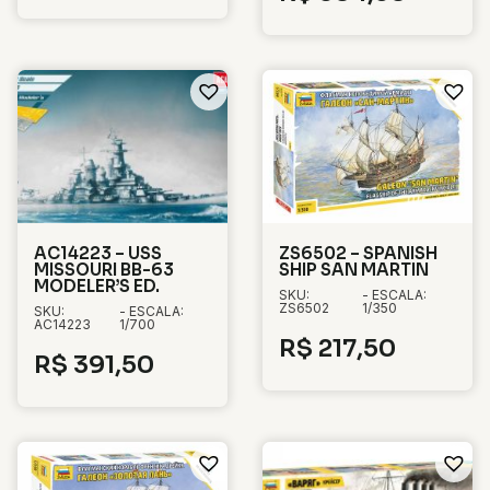
AC14223 – USS
ZS6502 – SPANISH
MISSOURI BB-63
SHIP SAN MARTIN
MODELER’S ED.
SKU:
- ESCALA:
ZS6502
1/350
SKU:
- ESCALA:
AC14223
1/700
R$
217,50
R$
391,50