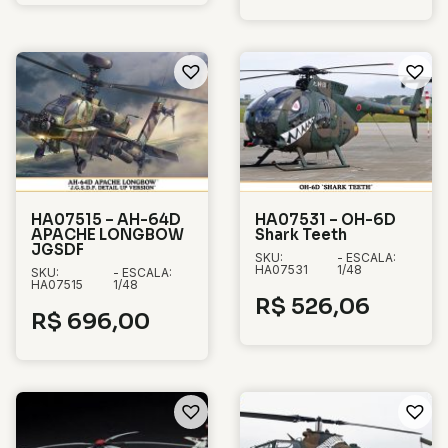
HA07515 – AH-64D
HA07531 – OH-6D
APACHE LONGBOW
Shark Teeth
JGSDF
SKU:
- ESCALA:
HA07531
1/48
SKU:
- ESCALA:
HA07515
1/48
R$
526,06
R$
696,00