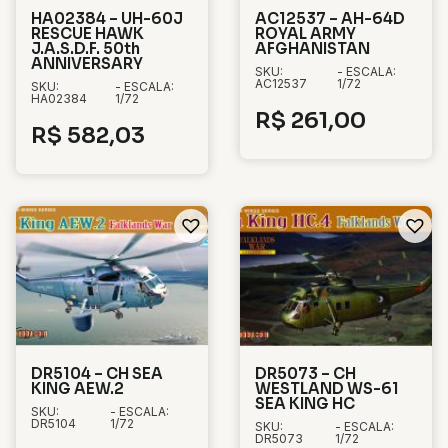
HA02384 – UH-60J
AC12537 – AH-64D
RESCUE HAWK
ROYAL ARMY
J.A.S.D.F. 50th
AFGHANISTAN
ANNIVERSARY
SKU:
- ESCALA:
AC12537
1/72
SKU:
- ESCALA:
HA02384
1/72
R$
261,00
R$
582,03
DR5104 – CH SEA
DR5073 – CH
KING AEW.2
WESTLAND WS-61
SEA KING HC
SKU:
- ESCALA:
DR5104
1/72
SKU:
- ESCALA:
DR5073
1/72