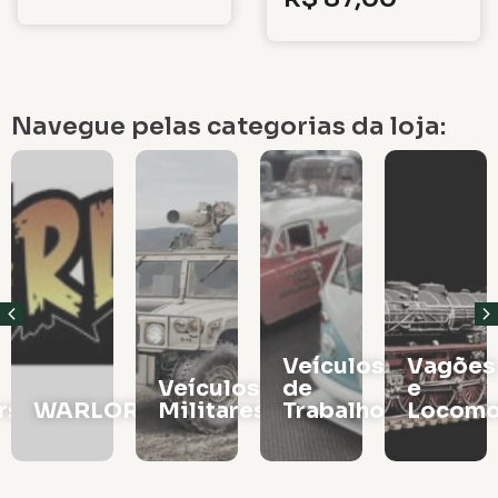
Navegue pelas categorias da loja:
Veículos
Vagões
Veículos
de
e
rs
WARLORD
Militares
Trabalho
Locomo