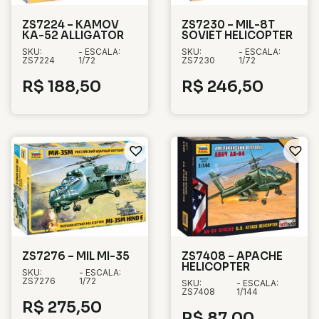
ZS7224 – KAMOV
ZS7230 – MIL-8T
KA-52 ALLIGATOR
SOVIET HELICOPTER
SKU:
- ESCALA:
SKU:
- ESCALA:
ZS7224
1/72
ZS7230
1/72
R$
188,50
R$
246,50
ZS7276 – MIL MI-35
ZS7408 – APACHE
HELICOPTER
SKU:
- ESCALA:
ZS7276
1/72
SKU:
- ESCALA:
ZS7408
1/144
R$
275,50
R$
87,00