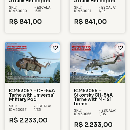
Attack Helicopter
Attack Helicopter
SKU:
- ESCALA:
SKU:
- ESCALA:
ICM53030
1/35
ICM53031
1/35
R$
841,00
R$
841,00
ICM53057 – CH-54A
ICM53055 –
Tarhe with Universal
Sikorsky CH-54A
Military Pod
Tarhe with M-121
bomb
SKU:
- ESCALA:
ICM53057
1/35
SKU:
- ESCALA:
ICM53055
1/35
R$
2.233,00
R$
2.233,00