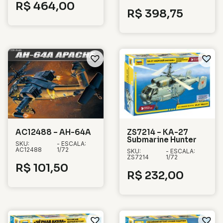
R$
464,00
R$
398,75
AC12488 – AH-64A
ZS7214 – KA-27
Submarine Hunter
SKU:
- ESCALA:
AC12488
1/72
SKU:
- ESCALA:
ZS7214
1/72
R$
101,50
R$
232,00