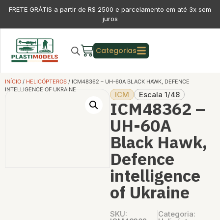
FRETE GRÁTIS a partir de R$ 2500 e parcelamento em até 3x sem
juros
Categorias
INÍCIO
/
HELICÓPTEROS
/ ICM48362 – UH-60A BLACK HAWK, DEFENCE
INTELLIGENCE OF UKRAINE
ICM
Escala 1/48
ICM48362 –
UH-60A
Black Hawk,
Defence
intelligence
of Ukraine
SKU:
Categoria: