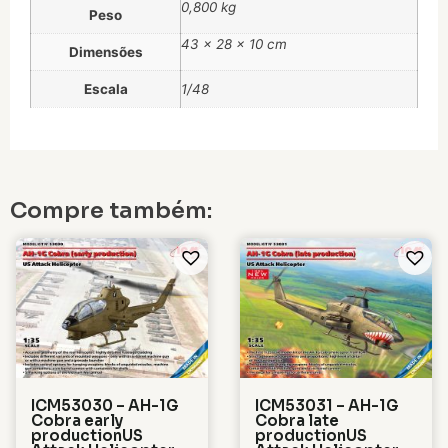
0,800 kg
Peso
43 × 28 × 10 cm
Dimensões
Escala
1/48
Compre também:
ICM53030 – AH-1G
ICM53031 – AH-1G
Cobra early
Cobra late
productionUS
productionUS