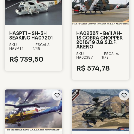
HASPT1 – SH-3H
HA02387 – Bell AH-
SEAKING HA07201
1S COBRA CHOPPER
2018/19 J.G.S.D.F.
SKU:
- ESCALA:
AKENO
HASPT1
1/48
SKU:
- ESCALA:
HA02387
1/72
R$
739,50
R$
574,78