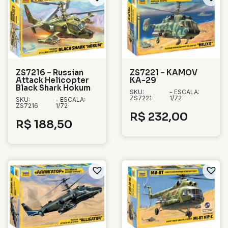
ZS7216 – Russian
ZS7221 – KAMOV
Attack Helicopter
KA-29
Black Shark Hokum
SKU:
- ESCALA:
ZS7221
1/72
SKU:
- ESCALA:
ZS7216
1/72
R$
232,00
R$
188,50