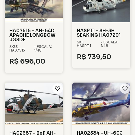
HA07515 – AH-64D
HASPT1 – SH-3H
APACHE LONGBOW
SEAKING HA07201
JGSDF
SKU:
- ESCALA:
HASPT1
1/48
SKU:
- ESCALA:
HA07515
1/48
R$
739,50
R$
696,00
HA02387 – Bell AH-
HA02384 – UH-60J