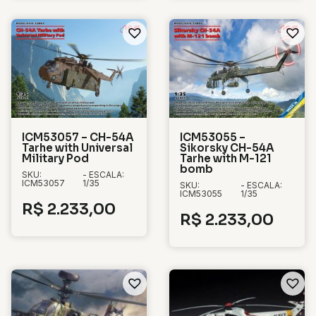
ICM53057 – CH-54A
ICM53055 –
Tarhe with Universal
Sikorsky CH-54A
Military Pod
Tarhe with M-121
bomb
SKU:
- ESCALA:
ICM53057
1/35
SKU:
- ESCALA:
ICM53055
1/35
R$
2.233,00
R$
2.233,00