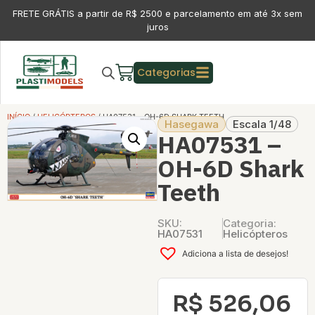
FRETE GRÁTIS a partir de R$ 2500 e parcelamento em até 3x sem
juros
Categorias
INÍCIO
/
HELICÓPTEROS
/ HA07531 – OH-6D SHARK TEETH
Hasegawa
Escala 1/48
HA07531 –
OH-6D Shark
Teeth
SKU:
Categoria:
HA07531
Helicópteros
Adiciona a lista de desejos!
R$
526,06