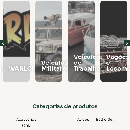
Veículos
Vagões
Veículos
de
e
rs
WARLORD
Militares
Trabalho
Locomo
Categorias de produtos
Acessórios
Aviões
Battle Set
Cola