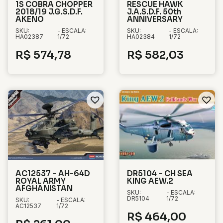
1S COBRA CHOPPER
RESCUE HAWK
2018/19 J.G.S.D.F.
J.A.S.D.F. 50th
AKENO
ANNIVERSARY
SKU:
- ESCALA:
SKU:
- ESCALA:
HA02387
1/72
HA02384
1/72
R$
574,78
R$
582,03
AC12537 – AH-64D
DR5104 – CH SEA
ROYAL ARMY
KING AEW.2
AFGHANISTAN
SKU:
- ESCALA:
DR5104
1/72
SKU:
- ESCALA:
AC12537
1/72
R$
464,00