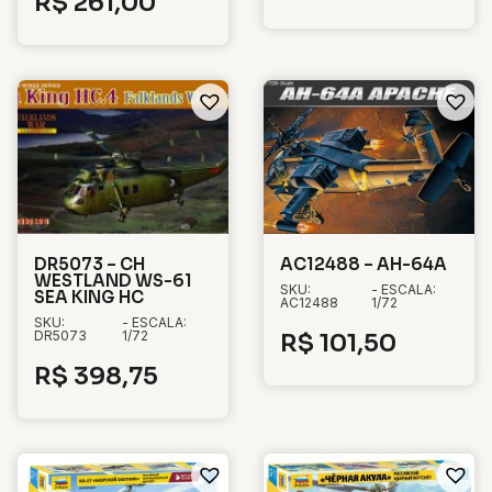
R$
261,00
DR5073 – CH
AC12488 – AH-64A
WESTLAND WS-61
SKU:
- ESCALA:
SEA KING HC
AC12488
1/72
SKU:
- ESCALA:
DR5073
1/72
R$
101,50
R$
398,75