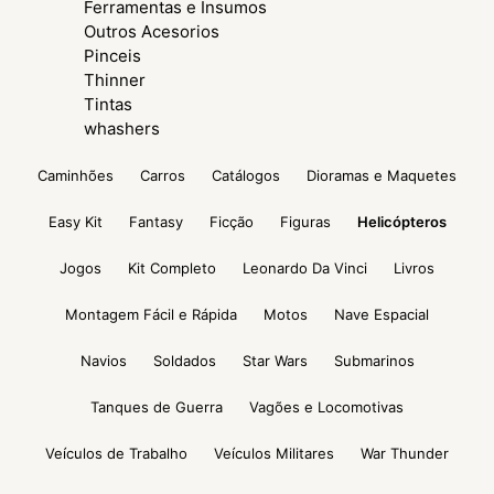
Ferramentas e Insumos
Outros Acesorios
Pinceis
Thinner
Tintas
whashers
Caminhões
Carros
Catálogos
Dioramas e Maquetes
Easy Kit
Fantasy
Ficção
Figuras
Helicópteros
Jogos
Kit Completo
Leonardo Da Vinci
Livros
Montagem Fácil e Rápida
Motos
Nave Espacial
Navios
Soldados
Star Wars
Submarinos
Tanques de Guerra
Vagões e Locomotivas
Veículos de Trabalho
Veículos Militares
War Thunder