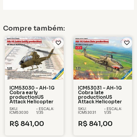
Compre também:
ICM53030 – AH-1G
ICM53031 – AH-1G
Cobra early
Cobra late
productionUS
productionUS
Attack Helicopter
Attack Helicopter
SKU:
- ESCALA:
SKU:
- ESCALA:
ICM53030
1/35
ICM53031
1/35
R$
841,00
R$
841,00