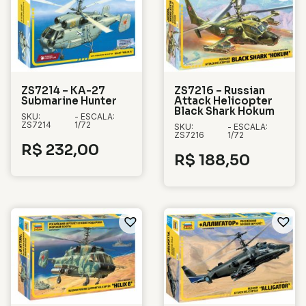
ZS7214 – KA-27
ZS7216 – Russian
Submarine Hunter
Attack Helicopter
Black Shark Hokum
SKU:
- ESCALA:
ZS7214
1/72
SKU:
- ESCALA:
ZS7216
1/72
R$
232,00
R$
188,50