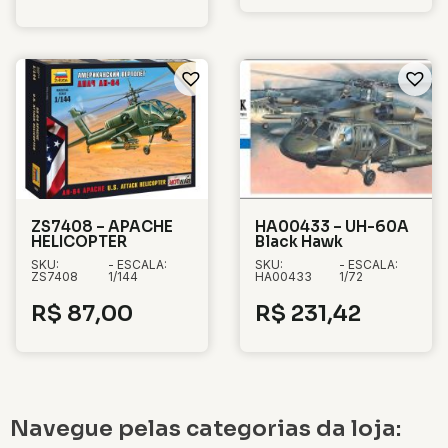
ZS7408 – APACHE
HA00433 – UH-60A
HELICOPTER
Black Hawk
SKU:
- ESCALA:
SKU:
- ESCALA:
ZS7408
1/144
HA00433
1/72
R$
87,00
R$
231,42
Navegue pelas categorias da loja: