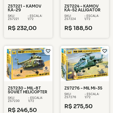
ZS7221 – KAMOV
ZS7224 – KAMOV
KA-29
KA-52 ALLIGATOR
SKU:
- ESCALA:
SKU:
- ESCALA:
ZS7221
1/72
ZS7224
1/72
R$
232,00
R$
188,50
ZS7230 – MIL-8T
ZS7276 – MIL MI-35
SOVIET HELICOPTER
SKU:
- ESCALA:
ZS7276
1/72
SKU:
- ESCALA:
ZS7230
1/72
R$
275,50
R$
246,50