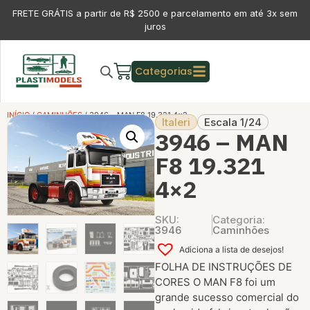
FRETE GRÁTIS a partir de R$ 2500 e parcelamento em até 3x sem
juros
Categorias
INÍCIO
/
CAMINHÕES
/ 3946 – MAN F8 19.321 4×2
Italeri
Escala 1/24
3946 – MAN
F8 19.321
4×2
SKU:
Categoria:
3946
Caminhões
Adiciona a lista de desejos!
FOLHA DE INSTRUÇÕES DE
CORES O MAN F8 foi um
grande sucesso comercial do