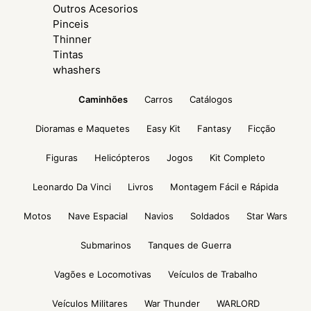
Outros Acesorios
Pinceis
Thinner
Tintas
whashers
Caminhões
Carros
Catálogos
Dioramas e Maquetes
Easy Kit
Fantasy
Ficção
Figuras
Helicópteros
Jogos
Kit Completo
Leonardo Da Vinci
Livros
Montagem Fácil e Rápida
Motos
Nave Espacial
Navios
Soldados
Star Wars
Submarinos
Tanques de Guerra
Vagões e Locomotivas
Veículos de Trabalho
Veículos Militares
War Thunder
WARLORD