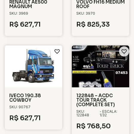
RENAULT AE500
VOLVO FH16 MEDIUM
MAGNUM
ROOF
SKU: 3969
SKU: 3970
R$
627,71
R$
825,33
IVECO 190.38
122848 – ACDC
COWBOY
TOUR TRACK
(COMPLETE SET)
SKU: 90767
SKU:
- ESCALA:
122848
1/32
R$
627,71
R$
768,50