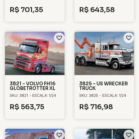
R$
701,35
R$
643,58
3821 – VOLVO FH16
3825 – US WRECKER
GLOBETROTTER XL
TRUCK
SKU: 3821
- ESCALA: 1/24
SKU: 3825
- ESCALA: 1/24
R$
563,75
R$
716,98