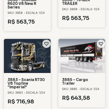
R620 V8 New R
TRAILER
Series
SKU: 3868
- ESCALA: 1/24
SKU: 3858
- ESCALA: 1/24
R$
563,75
R$
563,75
3883 – Scania R730
3885 – Cargo
V8 Topline
Trailer
“Imperial”
SKU: 3885
- ESCALA: 1/24
SKU: 3883
- ESCALA: 1/24
R$
643,58
R$
716,98