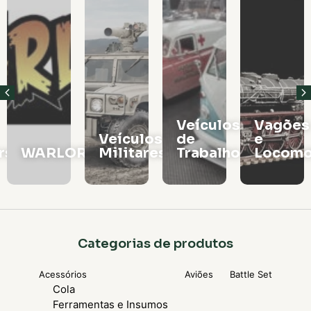
Veículos
Vagões
Veículos
de
e
rs
WARLORD
Militares
Trabalho
Locomo
Categorias de produtos
Acessórios
Aviões
Battle Set
Cola
Ferramentas e Insumos