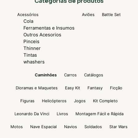
Categorias de produtos
Acessórios
Aviões
Battle Set
Cola
Ferramentas e Insumos
Outros Acesorios
Pinceis
Thinner
Tintas
whashers
Caminhões
Carros
Catálogos
Dioramas e Maquetes
Easy Kit
Fantasy
Ficção
Figuras
Helicópteros
Jogos
Kit Completo
Leonardo Da Vinci
Livros
Montagem Fácil e Rápida
Motos
Nave Espacial
Navios
Soldados
Star Wars