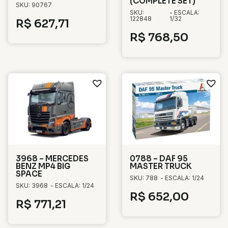
(COMPLETE SET)
SKU: 90767
SKU:
- ESCALA:
122848
1/32
R$
627,71
R$
768,50
3968 – MERCEDES
0788 – DAF 95
BENZ MP4 BIG
MASTER TRUCK
SPACE
SKU: 788
- ESCALA: 1/24
SKU: 3968
- ESCALA: 1/24
R$
652,00
R$
771,21