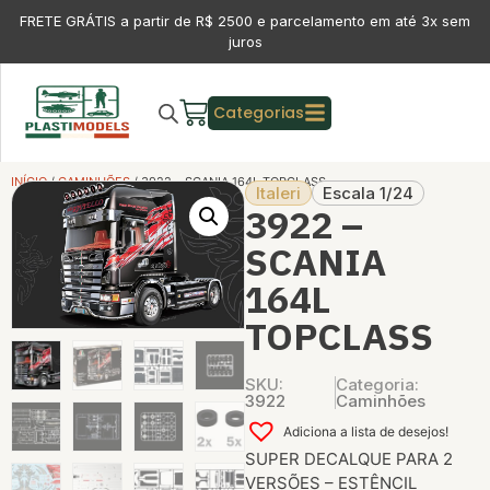
FRETE GRÁTIS a partir de R$ 2500 e parcelamento em até 3x sem
juros
Categorias
INÍCIO
/
CAMINHÕES
/ 3922 – SCANIA 164L TOPCLASS
Italeri
Escala 1/24
3922 –
SCANIA
164L
TOPCLASS
SKU:
Categoria:
3922
Caminhões
Adiciona a lista de desejos!
SUPER DECALQUE PARA 2
VERSÕES – ESTÊNCIL