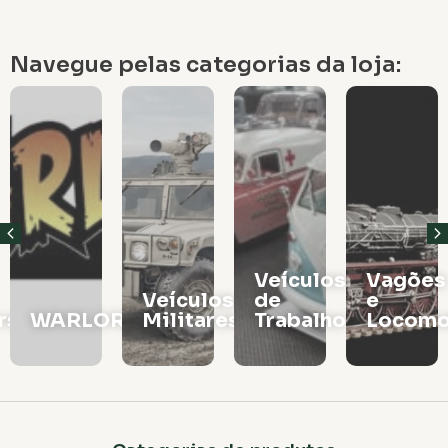
Navegue pelas categorias da loja:
Veículos
Vagões
Veículos
de
e
rs
WARLORD
Militares
Trabalho
Locomo