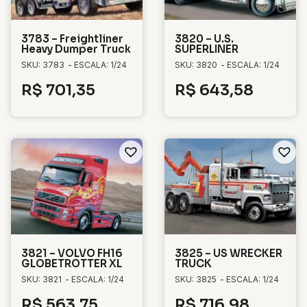
3783 – Freightliner
3820 – U.S.
Heavy Dumper Truck
SUPERLINER
SKU: 3783
- ESCALA: 1/24
SKU: 3820
- ESCALA: 1/24
R$
701,35
R$
643,58
3821 – VOLVO FH16
3825 – US WRECKER
GLOBETROTTER XL
TRUCK
SKU: 3821
- ESCALA: 1/24
SKU: 3825
- ESCALA: 1/24
R$
563,75
R$
716,98