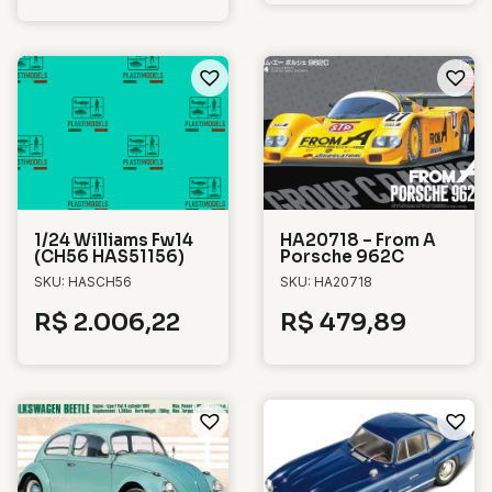
1/24 Williams Fw14
HA20718 – From A
(CH56 HAS51156)
Porsche 962C
SKU: HASCH56
SKU: HA20718
R$
2.006,22
R$
479,89