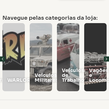
Navegue pelas categorias da loja:
Veículos
Vagões
Veículos
de
e
rs
WARLORD
Militares
Trabalho
Locomo