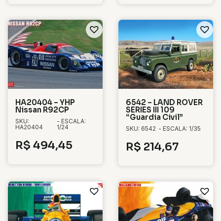
HA20404 – YHP
6542 – LAND ROVER
Nissan R92CP
SERIES III 109
“Guardia Civil”
SKU:
- ESCALA:
HA20404
1/24
SKU: 6542
- ESCALA: 1/35
R$
494,45
R$
214,67