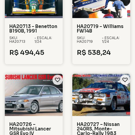
HA20713 – Benetton
HA20719 – Williams
B190B, 1991
FW14B
SKU:
- ESCALA:
SKU:
- ESCALA:
HA20713
1/24
HA20719
1/24
R$
494,45
R$
538,24
HA20726 –
HA20727 – Nissan
Mitsubishi Lancer
240RS, Monte-
GSR Evo IV
Carlo-Rally 1983