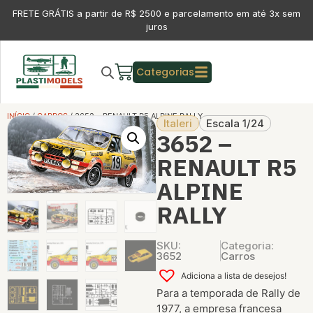
FRETE GRÁTIS a partir de R$ 2500 e parcelamento em até 3x sem
juros
Categorias
INÍCIO
/
CARROS
/ 3652 – RENAULT R5 ALPINE RALLY
Italeri
Escala 1/24
3652 –
RENAULT R5
ALPINE
RALLY
SKU:
Categoria:
3652
Carros
Adiciona a lista de desejos!
Para a temporada de Rally de
1977, a empresa francesa