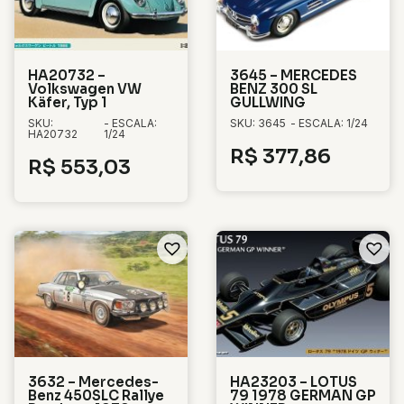
HA20732 –
3645 – MERCEDES
Volkswagen VW
BENZ 300 SL
Käfer, Typ 1
GULLWING
SKU:
- ESCALA:
SKU: 3645
- ESCALA: 1/24
HA20732
1/24
R$
377,86
R$
553,03
3632 – Mercedes-
HA23203 – LOTUS
Benz 450SLC Rallye
79 1978 GERMAN GP