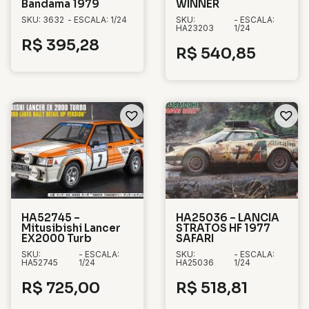
Bandama 1979
WINNER
SKU: 3632
- ESCALA: 1/24
SKU:
- ESCALA:
HA23203
1/24
R$
395,28
R$
540,85
HA52745 –
HA25036 – LANCIA
Mitusibishi Lancer
STRATOS HF 1977
EX2000 Turb
SAFARI
SKU:
- ESCALA:
SKU:
- ESCALA:
HA52745
1/24
HA25036
1/24
R$
725,00
R$
518,81