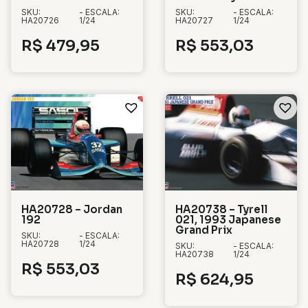
SKU:
- ESCALA:
SKU:
- ESCALA:
HA20726
1/24
HA20727
1/24
R$
479,95
R$
553,03
HA20728 – Jordan
HA20738 – Tyrell
192
021, 1993 Japanese
Grand Prix
SKU:
- ESCALA:
HA20728
1/24
SKU:
- ESCALA:
HA20738
1/24
R$
553,03
R$
624,95