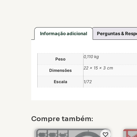
Informação adicional
Perguntas & Resp
0,110 kg
Peso
22 × 15 × 3 cm
Dimensões
Escala
1/72
Compre também: