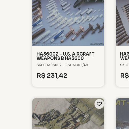
HA36002 – U.S. AIRCRAFT
HA3
WEAPONS B HA3600
WEA
SKU: HA36002
- ESCALA: 1/48
SKU:
R$
231,42
R$