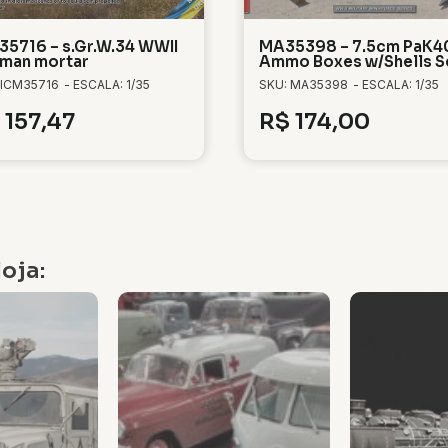
35716 – s.Gr.W.34 WWII
MA35398 – 7.5cm PaK4
man mortar
Ammo Boxes w/Shells Se
 ICM35716
- ESCALA: 1/35
SKU: MA35398
- ESCALA: 1/35
157,47
R$
174,00
oja: