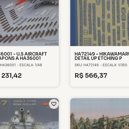
6001 – U.S AIRCRAFT
HA72149 – HIKAWAMAR
PONS A HA36001
DETAIL UP ETCHING P
 HA36001
- ESCALA: 1/48
SKU: HA72149
- ESCALA: 1/350
231,42
R$
566,37