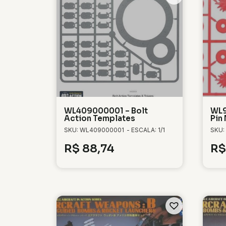
WL409000001 – Bolt
WL9
Action Templates
Pin
SKU: WL409000001
- ESCALA: 1/1
SKU:
R$
88,74
R$