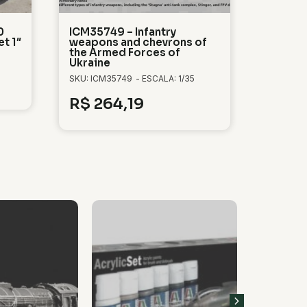
0
ICM35749 – Infantry
t 1″
weapons and chevrons of
the Armed Forces of
Ukraine
SKU: ICM35749
- ESCALA: 1/35
R$
264,19