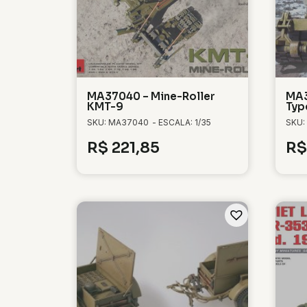
MA37040 – Mine-Roller
MA3
KMT-9
Typ
SKU: MA37040
- ESCALA: 1/35
SKU:
R$
221,85
R$