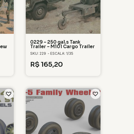
0229 – 250 gal.s Tank
rew
Trailer – M101 Cargo Trailer
SKU: 229
- ESCALA: 1/35
R$
165,20