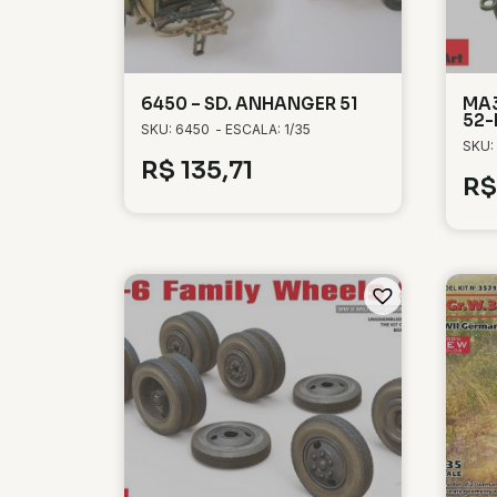
6450 – SD. ANHANGER 51
MA3
52-
SKU: 6450
- ESCALA: 1/35
SKU:
R$
135,71
R$