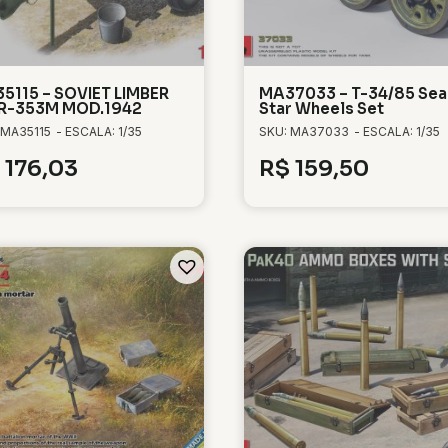
5115 – SOVIET LIMBER
MA37033 – T-34/85 Sea
R-353M MOD.1942
Star Wheels Set
 MA35115
- ESCALA: 1/35
SKU: MA37033
- ESCALA: 1/35
176,03
R$
159,50