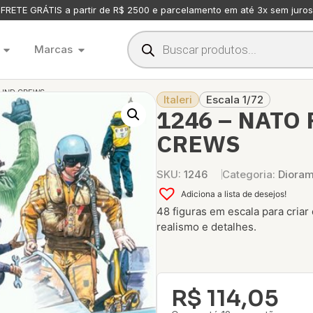
FRETE GRÁTIS a partir de R$ 2500 e parcelamento em até 3x sem juros
Marcas
ROUND CREWS
Italeri
Escala 1/72
1246 – NATO
CREWS
SKU:
1246
Categoria:
Diora
Adiciona a lista de desejos!
48 figuras em escala para criar
realismo e detalhes.
R$
114,05