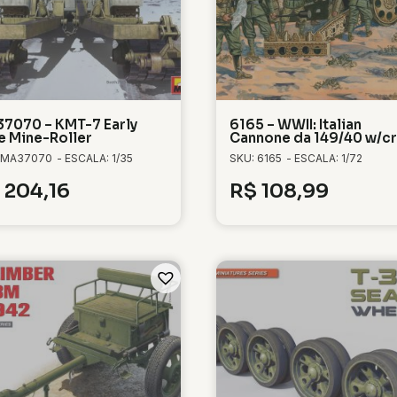
7070 – KMT-7 Early
6165 – WWII: Italian
e Mine-Roller
Cannone da 149/40 w/c
 MA37070
- ESCALA: 1/35
SKU: 6165
- ESCALA: 1/72
204,16
R$
108,99