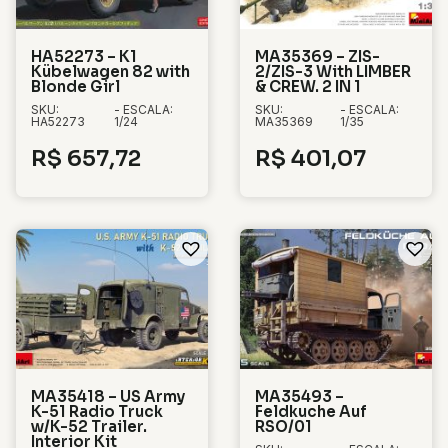
HA52273 – K1
MA35369 – ZIS-
Kübelwagen 82 with
2/ZIS-3 With LIMBER
Blonde Girl
& CREW. 2 IN 1
SKU:
- ESCALA:
SKU:
- ESCALA:
HA52273
1/24
MA35369
1/35
R$
657,72
R$
401,07
MA35418 – US Army
MA35493 –
K-51 Radio Truck
Feldkuche Auf
w/K-52 Trailer.
RSO/01
Interior Kit