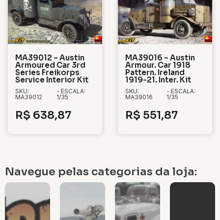
MA39012 – Austin
MA39016 – Austin
Armoured Car 3rd
Armour. Car 1918
Series Freikorps
Pattern. Ireland
Service Interior Kit
1919-21. Inter. Kit
SKU:
- ESCALA:
SKU:
- ESCALA:
MA39012
1/35
MA39016
1/35
R$
638,87
R$
551,87
Navegue pelas categorias da loja: