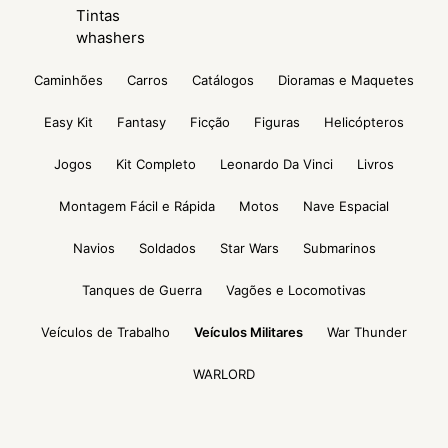
Tintas
whashers
Caminhões
Carros
Catálogos
Dioramas e Maquetes
Easy Kit
Fantasy
Ficção
Figuras
Helicópteros
Jogos
Kit Completo
Leonardo Da Vinci
Livros
Montagem Fácil e Rápida
Motos
Nave Espacial
Navios
Soldados
Star Wars
Submarinos
Tanques de Guerra
Vagões e Locomotivas
Veículos de Trabalho
Veículos Militares
War Thunder
WARLORD