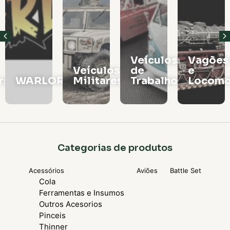
Veículos
Vagões
Veículos
de
e
rs
WARLORD
Militares
Trabalho
Locomo
Categorias de produtos
Acessórios
Aviões
Battle Set
Cola
Ferramentas e Insumos
Outros Acesorios
Pinceis
Thinner