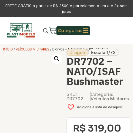
FRETE GRÁTIS a partir de R$ 2500 e parcelamento em até 3x sem
juros
Categorias
INÍCIO
/
VEÍCULOS MILITARES
/ DR7702 – NATO/ISAF BUSHMASTER
Dragon
Escala 1/72
DR7702 –
NATO/ISAF
Bushmaster
SKU:
Categoria:
DR7702
Veículos Militares
Adiciona a lista de desejos!
R$
319,00