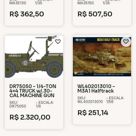
MA35130
1/35
MA35150
1/35
R$
362,50
R$
507,50
DR75050 – 1/4-TON
WL402013010 –
4×4 TRUCK w/.30-
M3A1 Halftrack
CAL MACHINE GUN
SKU:
- ESCALA:
WL402013010
1/56
SKU:
- ESCALA:
DR75050
1/6
R$
251,14
R$
2.320,00