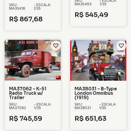
SKU:
- ESCALA:
MA35493
1/35
SKU:
- ESCALA:
MA35418
1/35
R$
545,49
R$
867,68
MA37062 – K-51
MA38031 – B-Type
Radio Truck w/
London Omnibus
Trailer
(1919)
SKU:
- ESCALA:
SKU:
- ESCALA:
MA37062
1/35
MA38031
1/35
R$
745,59
R$
651,63