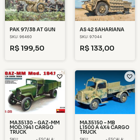
PAK 97/38 AT GUN
AS 42 SAHARIANA
SKU: 96460
SKU: 97044
R$
199,50
R$
133,00
MA35130 – GAZ-MM
MA35150 – MB
MOD.1941 CARGO
L1500 A 4X4 CARGO
TRUCK
TRUCK
SKU:
- ESCALA:
SKU:
- ESCALA: