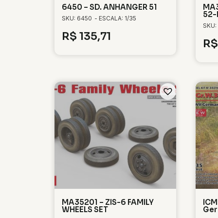
6450 – SD. ANHANGER 51
MA3
52-
SKU: 6450
- ESCALA: 1/35
SKU:
R$
135,71
R$
MA35201 – ZIS-6 FAMILY
ICM
WHEELS SET
Ger