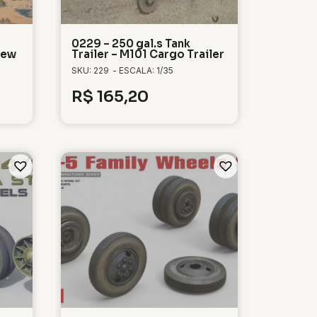
0229 – 250 gal.s Tank
rew
Trailer – M101 Cargo Trailer
SKU: 229
- ESCALA: 1/35
R$
165,20