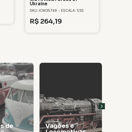
Ukraine
SKU: ICM35749
- ESCALA: 1/35
R$
264,19
 e
tivas
Tintas
Thinn