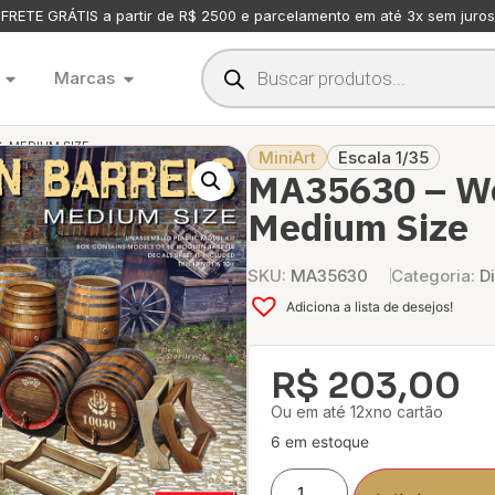
FRETE GRÁTIS a partir de R$ 2500 e parcelamento em até 3x sem juros
Marcas
. MEDIUM SIZE
MiniArt
Escala 1/35
MA35630 – Wo
Medium Size
SKU:
MA35630
Categoria:
D
Adiciona a lista de desejos!
R$
203,00
Ou em até 12xno cartão
6 em estoque