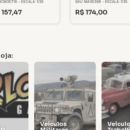
 ICM35716
- ESCALA: 1/35
SKU: MA35398
- ESCALA: 1/35
157,47
R$
174,00
oja:
Veículos de
Vagões
s
Trabalho
Locomo