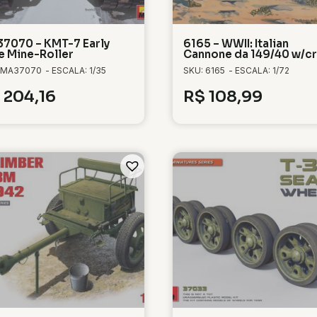
7070 – KMT-7 Early
6165 – WWII: Italian
e Mine-Roller
Cannone da 149/40 w/c
 MA37070
- ESCALA: 1/35
SKU: 6165
- ESCALA: 1/72
204,16
R$
108,99