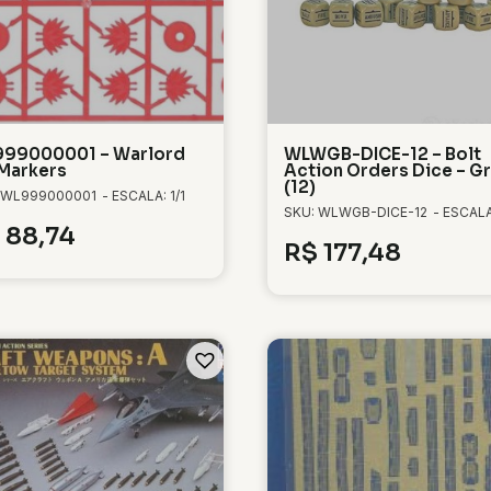
99000001 – Warlord
WLWGB-DICE-12 – Bolt
 Markers
Action Orders Dice – G
(12)
 WL999000001
- ESCALA: 1/1
SKU: WLWGB-DICE-12
- ESCALA:
88,74
R$
177,48