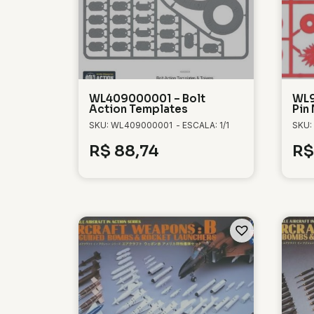
WL409000001 – Bolt
WL9
Action Templates
Pin
SKU: WL409000001
- ESCALA: 1/1
SKU:
R$
88,74
R$