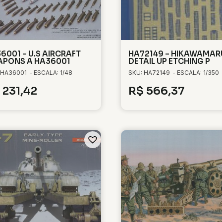
6001 – U.S AIRCRAFT
HA72149 – HIKAWAMAR
PONS A HA36001
DETAIL UP ETCHING P
 HA36001
- ESCALA: 1/48
SKU: HA72149
- ESCALA: 1/350
231,42
R$
566,37