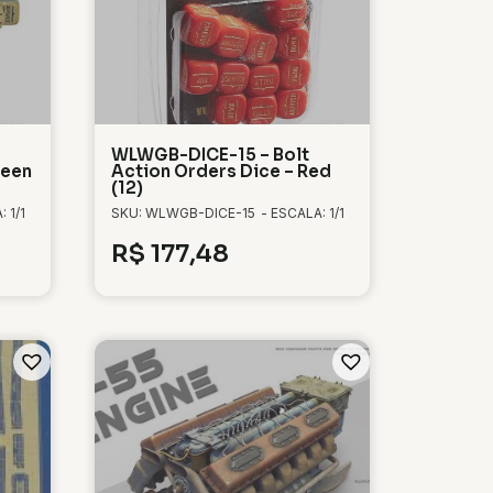
WLWGB-DICE-15 – Bolt
reen
Action Orders Dice – Red
(12)
 1/1
SKU: WLWGB-DICE-15
- ESCALA: 1/1
R$
177,48