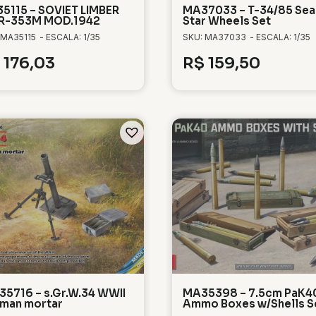
5115 – SOVIET LIMBER
MA37033 – T-34/85 Sea
R-353M MOD.1942
Star Wheels Set
 MA35115
- ESCALA: 1/35
SKU: MA37033
- ESCALA: 1/35
176,03
R$
159,50
35716 – s.Gr.W.34 WWII
MA35398 – 7.5cm PaK4
man mortar
Ammo Boxes w/Shells Se