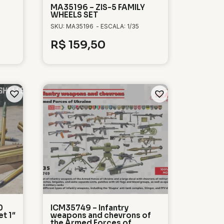
MA35196 – ZIS-5 FAMILY
WHEELS SET
SKU: MA35196
- ESCALA: 1/35
R$
159,50
0
ICM35749 – Infantry
t 1″
weapons and chevrons of
the Armed Forces of