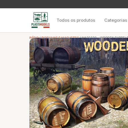
Todos os produtos
Categorias
INÍCIO
/
DIORAMAS E MAQUETES
/ MA35630 – WOODEN BARRELS