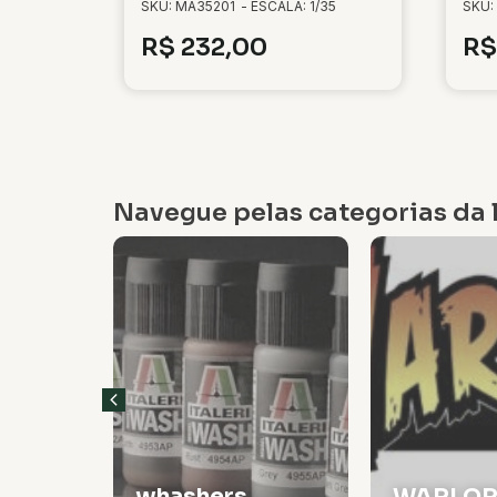
SKU: MA35201
- ESCALA: 1/35
SKU:
R$
232,00
R$
Navegue pelas categorias da l
Veículos
WARLORD
Militare