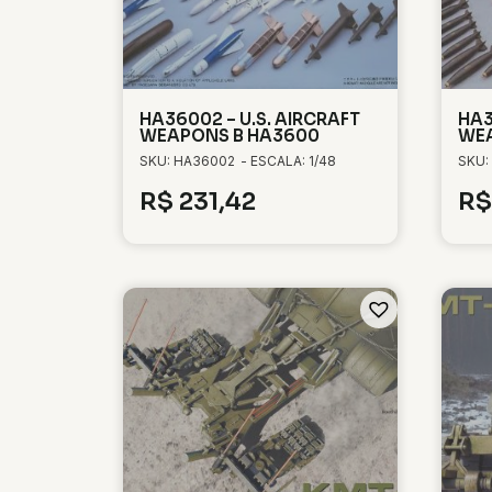
HA36002 – U.S. AIRCRAFT
HA3
WEAPONS B HA3600
WEA
SKU: HA36002
- ESCALA: 1/48
SKU:
R$
231,42
R$