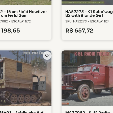
2 – 15 cm Field Howitzer
HA52273 – K1 Kübelwag
5 cm Field Gun
82 with Blonde Girl
 7082
- ESCALA: 1/72
SKU: HA52273
- ESCALA: 1/24
198,65
R$
657,72
5493 – Feldkuche Auf
MA37062 – K-51 Radio