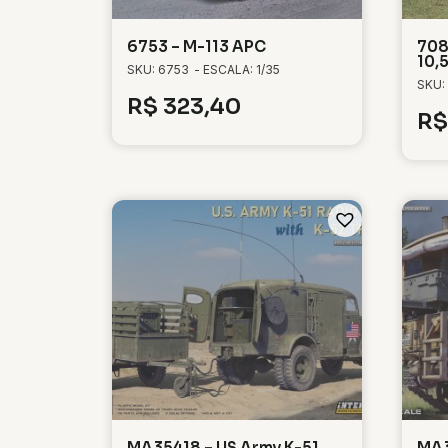
6753 – M-113 APC
708
10,
SKU: 6753
- ESCALA: 1/35
SKU:
R$
323,40
R$
MA35418 – US Army K-51
MA3