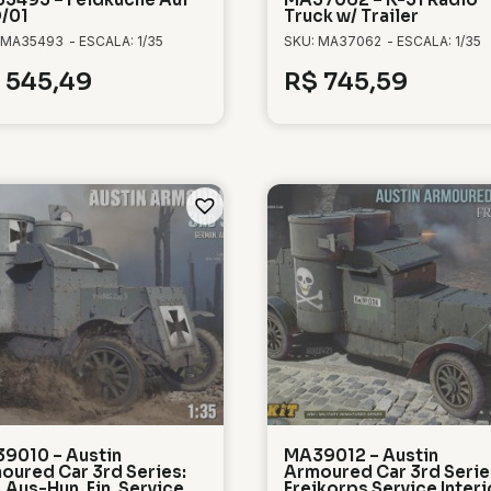
/01
Truck w/ Trailer
 MA35493
- ESCALA: 1/35
SKU: MA37062
- ESCALA: 1/35
545,49
R$
745,59
9010 – Austin
MA39012 – Austin
oured Car 3rd Series:
Armoured Car 3rd Serie
 Aus-Hun. Fin. Service
Freikorps Service Interi