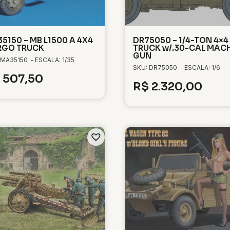
5150 – MB L1500 A 4X4
DR75050 – 1/4-TON 4×4
RGO TRUCK
TRUCK w/.30-CAL MAC
GUN
 MA35150
- ESCALA: 1/35
SKU: DR75050
- ESCALA: 1/6
507,50
R$
2.320,00