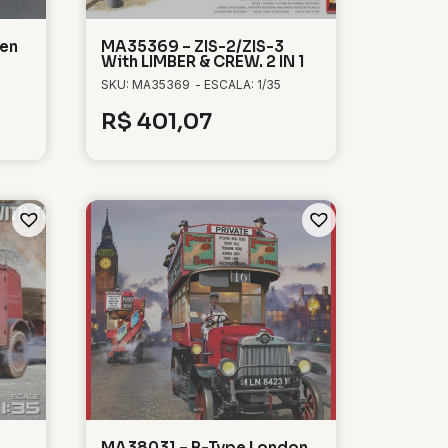
en
MA35369 – ZIS-2/ZIS-3
With LIMBER & CREW. 2 IN 1
SKU: MA35369
- ESCALA: 1/35
R$
401,07
MA38031 – B-Type London