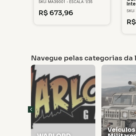
SKU: MA39001
- ESCALA: 1/35
Inte
SKU:
R$
673,96
R$
Navegue pelas categorias da l
Veículos
WARLORD
Militare