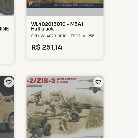
WL402013010 – M3A1
HINE
Halftrack
SKU: WL402013010
- ESCALA: 1/56
R$
251,14