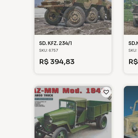
SD. KFZ. 234/1
SD.
SKU: 6757
SKU:
R$
394,83
R$