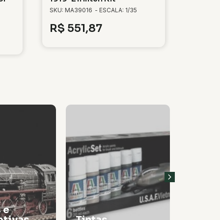
SKU: MA39016
- ESCALA: 1/35
R$
551,87
 e
tivas
Tintas
Thinn