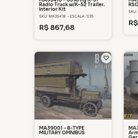
Radio Truck w/K-52 Trailer.
RSO
Interior Kit
SKU:
SKU: MA35418
- ESCALA: 1/35
R$
R$
867,68
MA39001 – B-TYPE
MA3
MILITARY OMNIBUS
Arm
Ger.