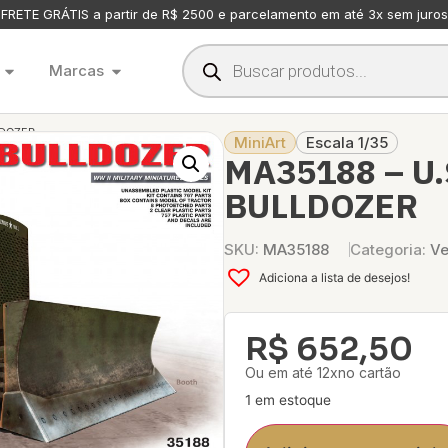
FRETE GRÁTIS a partir de R$ 2500 e parcelamento em até 3x sem juros
Marcas
LDOZER
MiniArt
Escala 1/35
MA35188 – U
BULLDOZER
SKU:
MA35188
Categoria:
Ve
Adiciona a lista de desejos!
R$
652,50
Ou em até 12xno cartão
1 em estoque