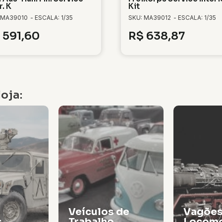
r. K
Kit
 MA39010
- ESCALA: 1/35
SKU: MA39012
- ESCALA: 1/35
591,60
R$
638,87
oja:
Veículos de
Vagões
s
Trabalho
Locomo