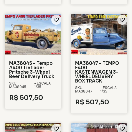
MA38045 – Tempo
MA38047 – TEMPO
A400 Tieflader
E400
Pritsche 3-Wheel
KASTENWAGEN 3-
Beer Delivery Truck
WHEEL DELIVERY
BOX TRACK
SKU:
- ESCALA:
MA38045
1/35
SKU:
- ESCALA:
MA38047
1/35
R$
507,50
R$
507,50