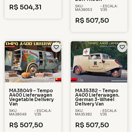
R$
504,31
SKU:
- ESCALA:
MA38053
1/35
R$
507,50
MA38049 – Tempo
MA35382 – Tempo
A400 Lieferwagen
A400 Lieferwagen.
Vegetable Delivery
German 3-Wheel
Van
Delivery Van
SKU:
- ESCALA:
SKU:
- ESCALA:
MA38049
1/35
MA35382
1/35
R$
507,50
R$
507,50