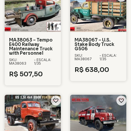
MA38063 – Tempo
MA38067 – U.S.
E400 Railway
Stake Body Truck
Maintenance Truck
G506
with Personnel
SKU:
- ESCALA:
MA38067
1/35
SKU:
- ESCALA:
MA38063
1/35
R$
638,00
R$
507,50