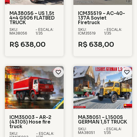
MA38056 – US 1,5t
ICM35519 – AC-40-
4×4 G506 FLATBED
137A Soviet
TRUCK
Firetruck
SKU:
- ESCALA:
SKU:
- ESCALA:
MA38056
1/35
ICM35519
1/35
R$
638,00
R$
638,00
ICM35003 – AR-2
MA38051 – L1500S
(43105) Hose fire
GERMAN 1,5T TRUCK
truck
SKU:
- ESCALA:
MA38051
1/35
SKU:
- ESCALA: