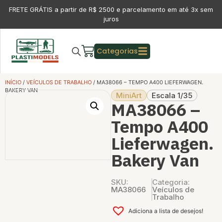
FRETE GRÁTIS a partir de R$ 2500 e parcelamento em até 3x sem
juros
Categorias
INÍCIO
/
VEÍCULOS DE TRABALHO
/ MA38066 – TEMPO A400 LIEFERWAGEN.
BAKERY VAN
MiniArt
Escala 1/35
MA38066 –
Tempo A400
Lieferwagen.
Bakery Van
SKU:
Categoria:
MA38066
Veículos de
Trabalho
Adiciona a lista de desejos!