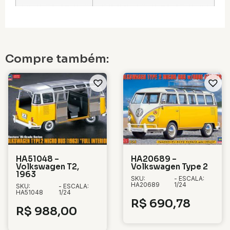
Compre também:
HA51048 –
HA20689 –
Volkswagen T2,
Volkswagen Type 2
1963
SKU:
- ESCALA:
HA20689
1/24
SKU:
- ESCALA:
HA51048
1/24
R$
690,78
R$
988,00