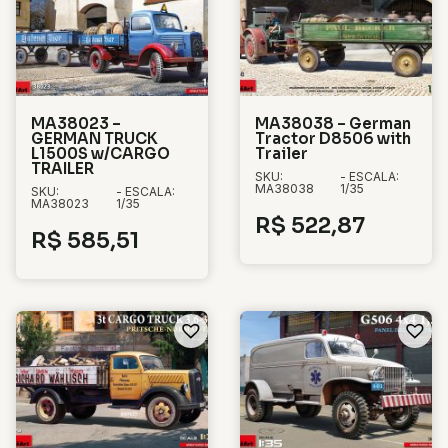
MA38023 –
MA38038 – German
GERMAN TRUCK
Tractor D8506 with
L1500S w/CARGO
Trailer
TRAILER
SKU:
- ESCALA:
MA38038
1/35
SKU:
- ESCALA:
MA38023
1/35
R$
522,87
R$
585,51