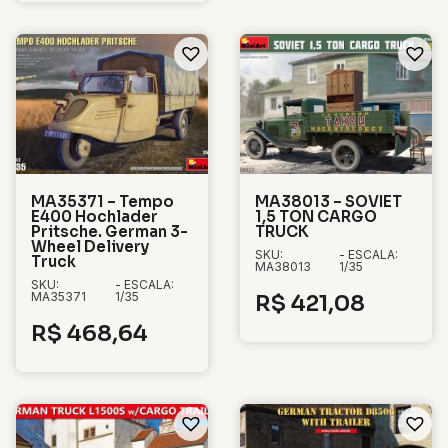
MA35371 – Tempo
MA38013 – SOVIET
E400 Hochlader
1,5 TON CARGO
Pritsche. German 3-
TRUCK
Wheel Delivery
SKU:
- ESCALA:
Truck
MA38013
1/35
SKU:
- ESCALA:
MA35371
1/35
R$
421,08
R$
468,64