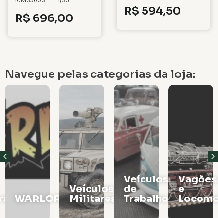
ICM35003
1/35
R$
594,50
R$
696,00
Navegue pelas categorias da loja:
Veículos
Vagões
Veículos
de
e
rs
WARLORD
Militares
Trabalho
Locomo