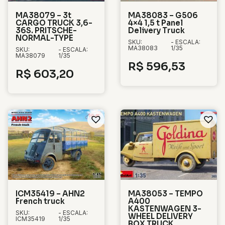
MA38079 – 3t
MA38083 – G506
CARGO TRUCK 3,6-
4×4 1,5 t Panel
36S. PRITSCHE-
Delivery Truck
NORMAL-TYPE
SKU:
- ESCALA:
MA38083
1/35
SKU:
- ESCALA:
MA38079
1/35
R$
596,53
R$
603,20
ICM35419 – AHN2
MA38053 – TEMPO
French truck
A400
KASTENWAGEN 3-
SKU:
- ESCALA:
WHEEL DELIVERY
ICM35419
1/35
BOX TRUCK