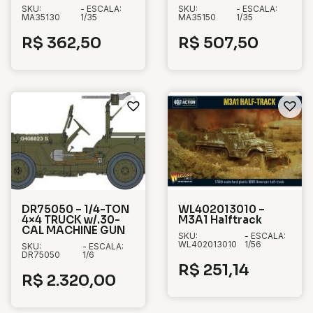
SKU:
- ESCALA:
SKU:
- ESCALA:
MA35130
1/35
MA35150
1/35
R$
362,50
R$
507,50
DR75050 – 1/4-TON
WL402013010 –
4×4 TRUCK w/.30-
M3A1 Halftrack
CAL MACHINE GUN
SKU:
- ESCALA:
WL402013010
1/56
SKU:
- ESCALA:
DR75050
1/6
R$
251,14
R$
2.320,00