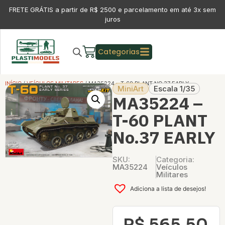
FRETE GRÁTIS a partir de R$ 2500 e parcelamento em até 3x sem
juros
Categorias
INÍCIO
/
VEÍCULOS MILITARES
/ MA35224 – T-60 PLANT NO.37 EARLY
MiniArt
Escala 1/35
MA35224 –
T-60 PLANT
No.37 EARLY
SKU:
Categoria:
MA35224
Veículos
Militares
Adiciona a lista de desejos!
R$
565,50