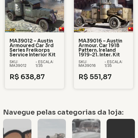
MA39012 – Austin
MA39016 – Austin
Armoured Car 3rd
Armour. Car 1918
Series Freikorps
Pattern. Ireland
Service Interior Kit
1919-21. Inter. Kit
SKU:
- ESCALA:
SKU:
- ESCALA:
MA39012
1/35
MA39016
1/35
R$
638,87
R$
551,87
Navegue pelas categorias da loja: