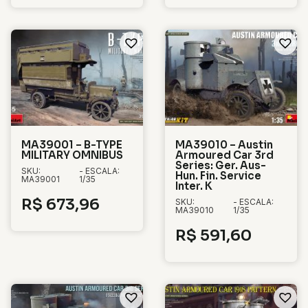
MA39001 – B-TYPE
MA39010 – Austin
MILITARY OMNIBUS
Armoured Car 3rd
Series: Ger. Aus-
SKU:
- ESCALA:
Hun. Fin. Service
MA39001
1/35
Inter. K
R$
673,96
SKU:
- ESCALA:
MA39010
1/35
R$
591,60