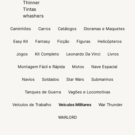
Thinner
Tintas
whashers
Caminhões
Carros
Catálogos
Dioramas e Maquetes
Easy Kit
Fantasy
Ficção
Figuras
Helicópteros
Jogos
Kit Completo
Leonardo Da Vinci
Livros
Montagem Fácil e Rápida
Motos
Nave Espacial
Navios
Soldados
Star Wars
Submarinos
Tanques de Guerra
Vagões e Locomotivas
Veículos de Trabalho
Veículos Militares
War Thunder
WARLORD