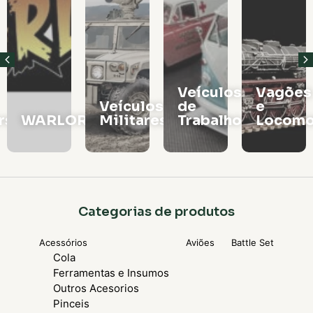
Veículos
Vagões
Veículos
de
e
rs
WARLORD
Militares
Trabalho
Locomo
Categorias de produtos
Acessórios
Aviões
Battle Set
Cola
Ferramentas e Insumos
Outros Acesorios
Pinceis