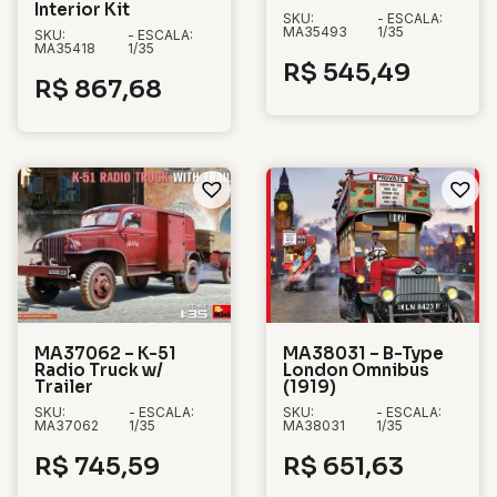
Interior Kit
SKU:
- ESCALA:
MA35493
1/35
SKU:
- ESCALA:
MA35418
1/35
R$
545,49
R$
867,68
MA37062 – K-51
MA38031 – B-Type
Radio Truck w/
London Omnibus
Trailer
(1919)
SKU:
- ESCALA:
SKU:
- ESCALA:
MA37062
1/35
MA38031
1/35
R$
745,59
R$
651,63