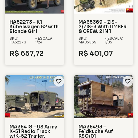
HA52273 – K1
MA35369 – ZIS-
Kübelwagen 82 with
2/ZIS-3 With LIMBER
Blonde Girl
& CREW. 2 IN 1
SKU:
- ESCALA:
SKU:
- ESCALA:
HA52273
1/24
MA35369
1/35
R$
657,72
R$
401,07
MA35418 – US Army
MA35493 –
K-51 Radio Truck
Feldkuche Auf
w/K-52 Trailer.
RSO/01