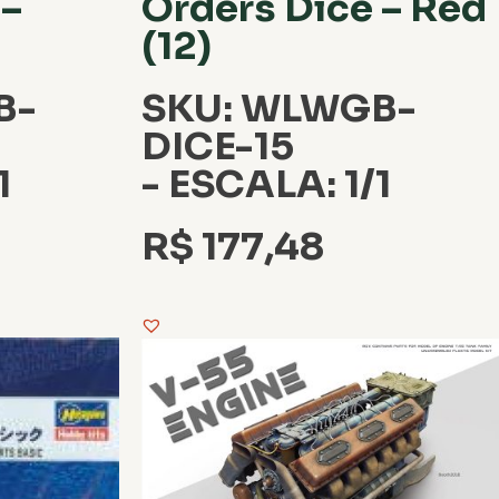
 –
Orders Dice – Red
(12)
B-
SKU: WLWGB-
DICE-15
1
- ESCALA: 1/1
R$
177,48