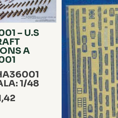
01 – U.S
RAFT
ONS A
001
HA36001
ALA: 1/48
,42