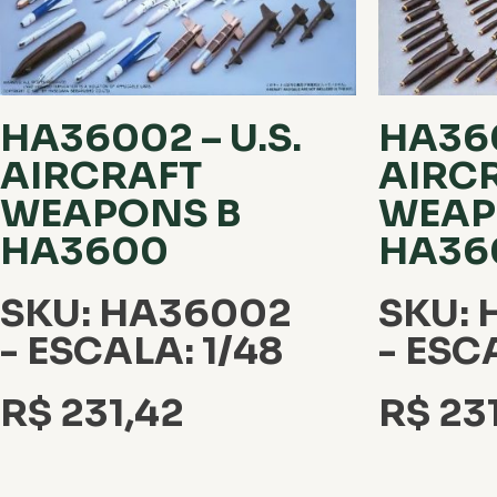
HA36002 – U.S.
HA360
AIRCRAFT
AIRC
WEAPONS B
WEAP
HA3600
HA36
SKU: HA36002
SKU: 
- ESCALA: 1/48
- ESC
R$
231,42
R$
231