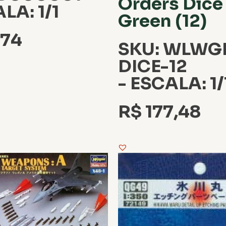
Orders Dice
LA: 1/1
Green (12)
,74
SKU: WLWG
DICE-12
- ESCALA: 1/
R$
177,48