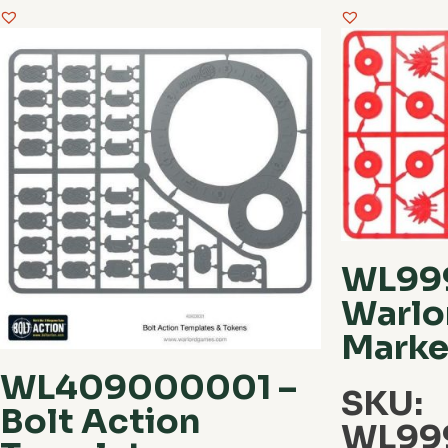
WL99
Warlo
Marke
WL409000001 –
SKU:
Bolt Action
WL99