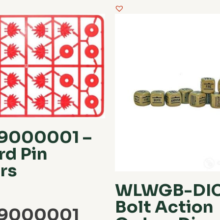
9000001 –
rd Pin
rs
WLWGB-DICE
Bolt Action
9000001