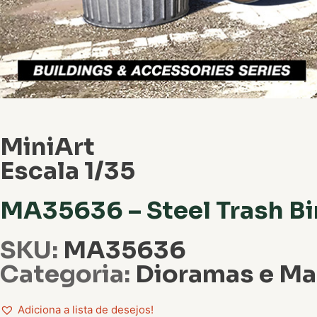
MiniArt
Escala 1/35
MA35636 – Steel Trash Bi
SKU:
MA35636
Categoria:
Dioramas e M
Adiciona a lista de desejos!