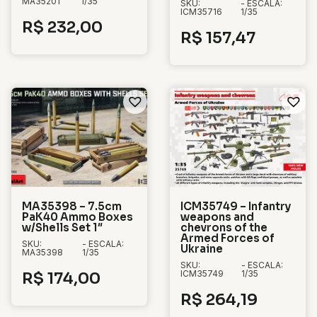
MA35201
1/35
SKU:
- ESCALA:
ICM35716
1/35
R$
232,00
R$
157,47
MA35398 – 7.5cm
ICM35749 – Infantry
PaK40 Ammo Boxes
weapons and
w/Shells Set 1″
chevrons of the
Armed Forces of
SKU:
- ESCALA:
Ukraine
MA35398
1/35
SKU:
- ESCALA:
ICM35749
1/35
R$
174,00
R$
264,19