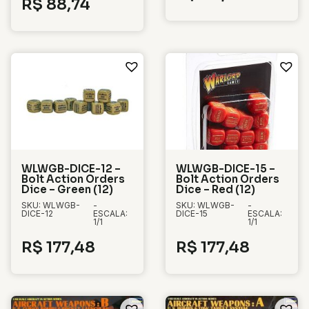
R$
88,74
WLWGB-DICE-12 –
WLWGB-DICE-15 –
Bolt Action Orders
Bolt Action Orders
Dice – Green (12)
Dice – Red (12)
SKU: WLWGB-
-
SKU: WLWGB-
-
DICE-12
ESCALA:
DICE-15
ESCALA:
1/1
1/1
R$
177,48
R$
177,48