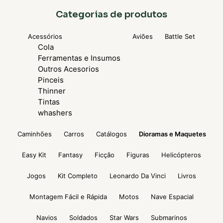
Categorias de produtos
Acessórios
Aviões
Battle Set
Cola
Ferramentas e Insumos
Outros Acesorios
Pinceis
Thinner
Tintas
whashers
Caminhões
Carros
Catálogos
Dioramas e Maquetes
Easy Kit
Fantasy
Ficção
Figuras
Helicópteros
Jogos
Kit Completo
Leonardo Da Vinci
Livros
Montagem Fácil e Rápida
Motos
Nave Espacial
Navios
Soldados
Star Wars
Submarinos