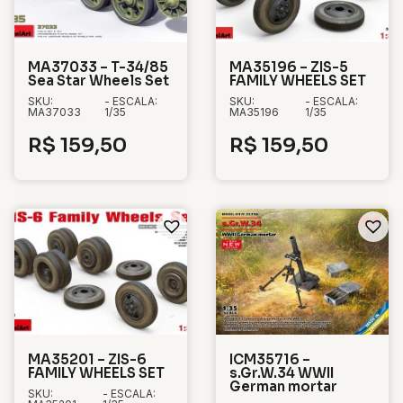
MA37033 – T-34/85
MA35196 – ZIS-5
Sea Star Wheels Set
FAMILY WHEELS SET
SKU:
- ESCALA:
SKU:
- ESCALA:
MA37033
1/35
MA35196
1/35
R$
159,50
R$
159,50
MA35201 – ZIS-6
ICM35716 –
FAMILY WHEELS SET
s.Gr.W.34 WWII
German mortar
SKU:
- ESCALA: