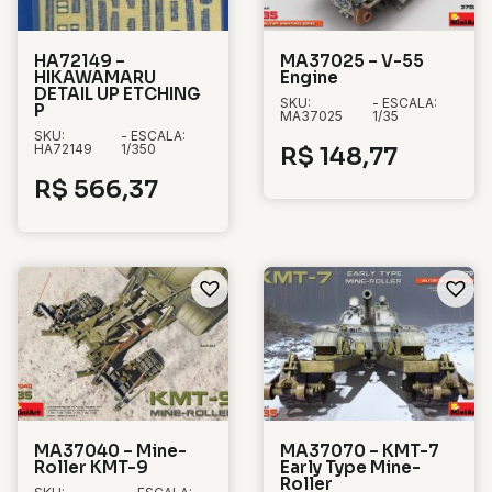
HA72149 –
MA37025 – V-55
HIKAWAMARU
Engine
DETAIL UP ETCHING
SKU:
- ESCALA:
P
MA37025
1/35
SKU:
- ESCALA:
HA72149
1/350
R$
148,77
R$
566,37
MA37040 – Mine-
MA37070 – KMT-7
Roller KMT-9
Early Type Mine-
Roller