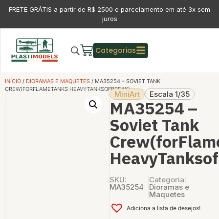
FRETE GRÁTIS a partir de R$ 2500 e parcelamento em até 3x sem
juros
Categorias
INÍCIO
/
DIORAMAS E MAQUETES
/ MA35254 – SOVIET TANK
CREW(FORFLAMETANKS HEAVYTANKSOFBREAK)
MiniArt
Escala 1/35
MA35254 –
Soviet Tank
Crew(forFlam
HeavyTanksof
SKU:
Categoria:
MA35254
Dioramas e
Maquetes
Adiciona a lista de desejos!