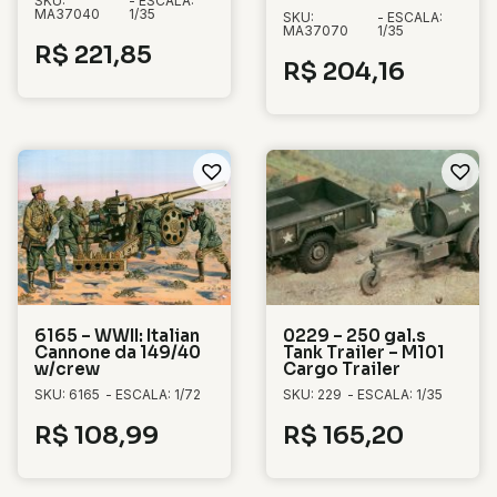
SKU:
- ESCALA:
MA37040
1/35
SKU:
- ESCALA:
MA37070
1/35
R$
221,85
R$
204,16
6165 – WWII: Italian
0229 – 250 gal.s
Cannone da 149/40
Tank Trailer – M101
w/crew
Cargo Trailer
SKU: 6165
- ESCALA: 1/72
SKU: 229
- ESCALA: 1/35
R$
108,99
R$
165,20