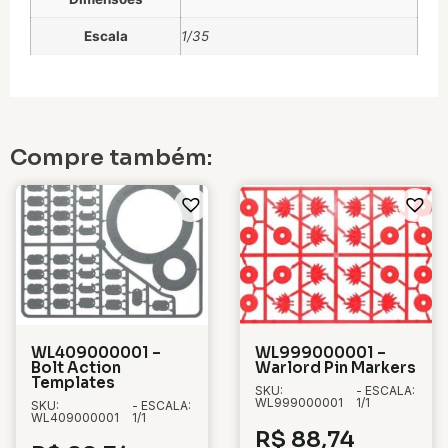
Escala
1/35
Compre também:
WL409000001 –
WL999000001 –
Bolt Action
Warlord Pin Markers
Templates
SKU:
- ESCALA:
WL999000001
1/1
SKU:
- ESCALA:
WL409000001
1/1
R$
88,74