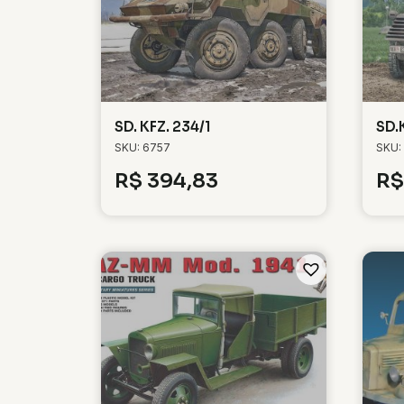
SD. KFZ. 234/1
SD.
SKU: 6757
SKU:
R$
394,83
R$