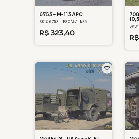
6753 – M-113 APC
708
10,
SKU: 6753
- ESCALA: 1/35
SKU:
R$
323,40
R$
MA35418 – US Army K-51
MA3