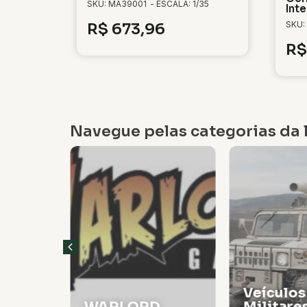
SKU: MA39001
- ESCALA: 1/35
Inte
SKU:
R$
673,96
R$
Navegue pelas categorias da l
Veículos
WARLORD
Militare