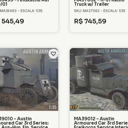
/01
Truck w/ Trailer
 MA35493
- ESCALA: 1/35
SKU: MA37062
- ESCALA: 1/35
545,49
R$
745,59
9010 – Austin
MA39012 – Austin
oured Car 3rd Series:
Armoured Car 3rd Serie
 Aus-Hun. Fin. Service
Freikorps Service Interi