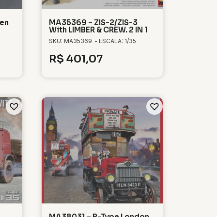
en
MA35369 – ZIS-2/ZIS-3
With LIMBER & CREW. 2 IN 1
SKU: MA35369
- ESCALA: 1/35
R$
401,07
MA38031 – B-Type London