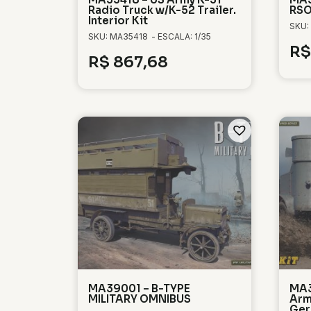
Radio Truck w/K-52 Trailer.
RSO
Interior Kit
SKU:
SKU: MA35418
- ESCALA: 1/35
R$
R$
867,68
MA39001 – B-TYPE
MA3
MILITARY OMNIBUS
Arm
Ger.