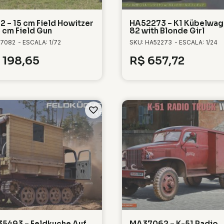
2 – 15 cm Field Howitzer
HA52273 – K1 Kübelwag
5 cm Field Gun
82 with Blonde Girl
 7082
- ESCALA: 1/72
SKU: HA52273
- ESCALA: 1/24
198,65
R$
657,72
5493 – Feldkuche Auf
MA37062 – K-51 Radio