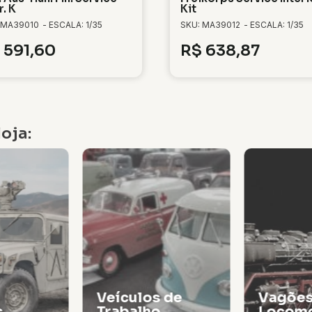
r. K
Kit
 MA39010
- ESCALA: 1/35
SKU: MA39012
- ESCALA: 1/35
591,60
R$
638,87
oja:
Veículos de
Vagões
s
Trabalho
Locomo