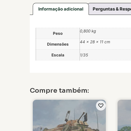
Informação adicional
Perguntas & Resp
0,800 kg
Peso
44 × 28 × 11 cm
Dimensões
Escala
1/35
Compre também: