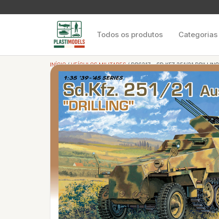
Todos os produtos
Categorias
INÍCIO
/
VEÍCULOS MILITARES
/ DR6217 – SD.KFZ.251/21 DRILLING