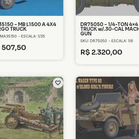
5150 – MB L1500 A 4X4
DR75050 – 1/4-TON 4×4
RGO TRUCK
TRUCK w/.30-CAL MAC
GUN
 MA35150
- ESCALA: 1/35
SKU: DR75050
- ESCALA: 1/6
507,50
R$
2.320,00