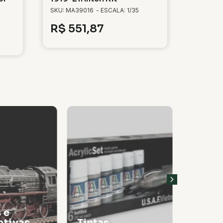
SKU: MA39016
- ESCALA: 1/35
R$
551,87
 e
tivas
Tintas
Thinn