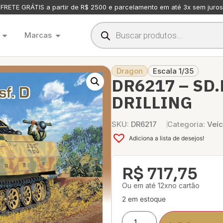
FRETE GRÁTIS a partir de R$ 2500 e parcelamento em até 3x sem juros
Marcas
Dragon
Escala 1/35
DR6217 – SD.
DRILLING
SKU:
DR6217
Categoria:
Veíc
Adiciona a lista de desejos!
R$
717,75
Ou em até 12xno cartão
2 em estoque