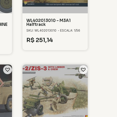
WL402013010 – M3A1
HINE
Halftrack
SKU: WL402013010
- ESCALA: 1/56
R$
251,14