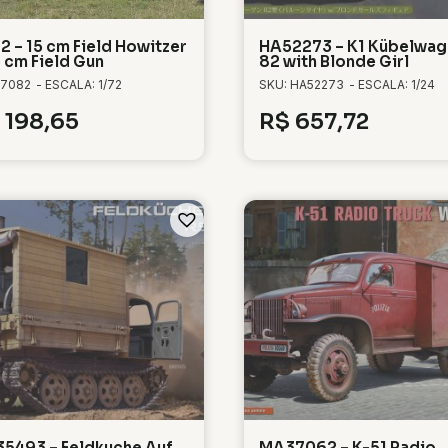
2 – 15 cm Field Howitzer
HA52273 – K1 Kübelwag
5 cm Field Gun
82 with Blonde Girl
 7082
- ESCALA: 1/72
SKU: HA52273
- ESCALA: 1/24
198,65
R$
657,72
5493 – Feldkuche Auf
MA37062 – K-51 Radio