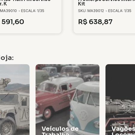
r. K
Kit
 MA39010
- ESCALA: 1/35
SKU: MA39012
- ESCALA: 1/35
591,60
R$
638,87
oja:
Veículos de
Vagões
s
Trabalho
Locomo