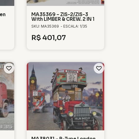
en
MA35369 – ZIS-2/ZIS-3
With LIMBER & CREW. 2 IN 1
SKU: MA35369
- ESCALA: 1/35
R$
401,07
MA38031 – B-Type London