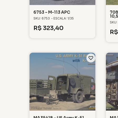
6753 – M-113 APC
708
10,
SKU: 6753
- ESCALA: 1/35
SKU:
R$
323,40
R$
MA35418 – US Army K-51
MA3