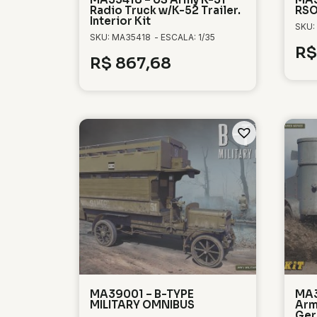
Radio Truck w/K-52 Trailer.
RSO
Interior Kit
SKU:
SKU: MA35418
- ESCALA: 1/35
R$
R$
867,68
MA39001 – B-TYPE
MA3
MILITARY OMNIBUS
Arm
Ger.