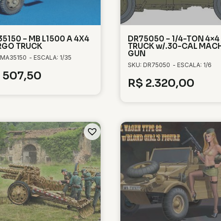
5150 – MB L1500 A 4X4
DR75050 – 1/4-TON 4×4
RGO TRUCK
TRUCK w/.30-CAL MAC
GUN
 MA35150
- ESCALA: 1/35
SKU: DR75050
- ESCALA: 1/6
507,50
R$
2.320,00