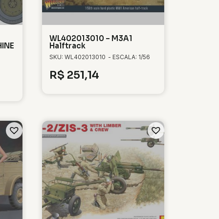
WL402013010 – M3A1
HINE
Halftrack
SKU: WL402013010
- ESCALA: 1/56
R$
251,14