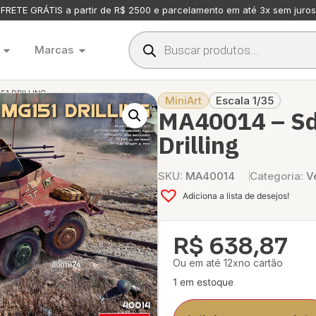
FRETE GRÁTIS a partir de R$ 2500 e parcelamento em até 3x sem juros
Marcas
51 DRILLING
MiniArt
Escala 1/35
MA40014 – Sd
Drilling
SKU:
MA40014
Categoria:
V
Adiciona a lista de desejos!
R$
638,87
Ou em até 12xno cartão
1 em estoque