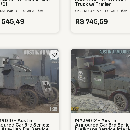
/01
Truck w/ Trailer
 MA35493
- ESCALA: 1/35
SKU: MA37062
- ESCALA: 1/35
545,49
R$
745,59
9010 – Austin
MA39012 – Austin
oured Car 3rd Series:
Armoured Car 3rd Serie
 Aus-Hun. Fin. Service
Freikorps Service Interi