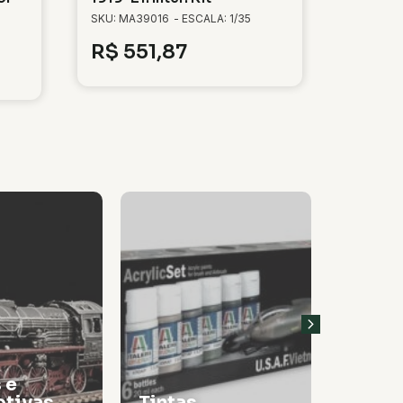
SKU: MA39016
- ESCALA: 1/35
R$
551,87
 e
tivas
Tintas
Thinn