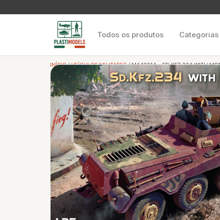
Todos os produtos
Categorias
INÍCIO
/
VEÍCULOS MILITARES
/ MA40014 – SD.KFZ.234 WITH MG1