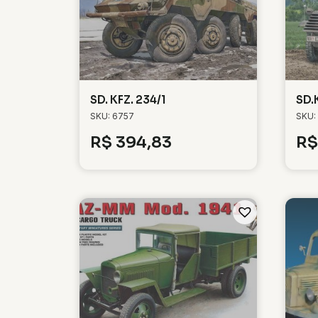
SD. KFZ. 234/1
SD.
SKU: 6757
SKU:
R$
394,83
R$