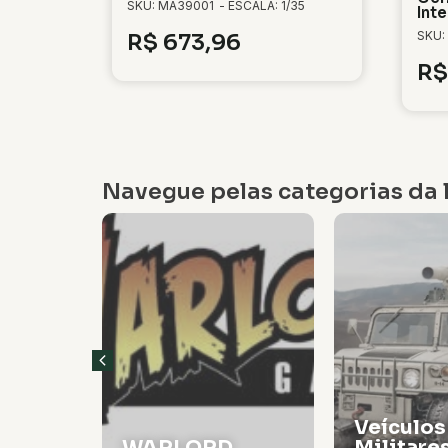
SKU: MA39001
- ESCALA: 1/35
Inte
SKU:
R$
673,96
R$
Navegue pelas categorias da l
Veículos
WARLORD
Militare