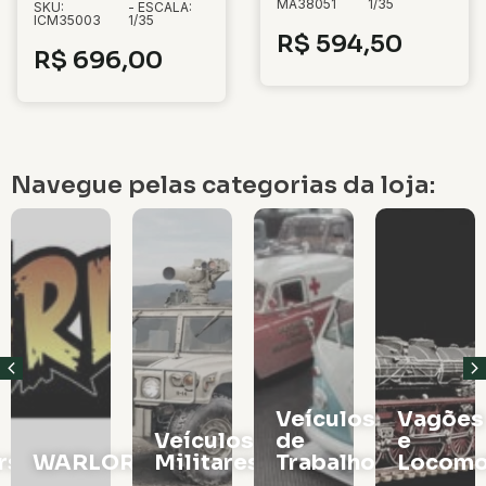
MA38051
1/35
SKU:
- ESCALA:
ICM35003
1/35
R$
594,50
R$
696,00
Navegue pelas categorias da loja:
Veículos
Vagões
Veículos
de
e
rs
WARLORD
Militares
Trabalho
Locomo