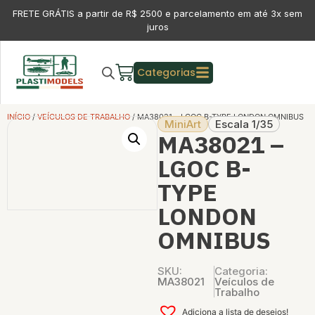
FRETE GRÁTIS a partir de R$ 2500 e parcelamento em até 3x sem
juros
Categorias
INÍCIO
/
VEÍCULOS DE TRABALHO
/ MA38021 – LGOC B-TYPE LONDON OMNIBUS
MiniArt
Escala 1/35
MA38021 –
LGOC B-
TYPE
LONDON
OMNIBUS
SKU:
Categoria:
MA38021
Veículos de
Trabalho
Adiciona a lista de desejos!