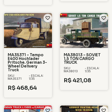
MA35371 – Tempo
MA38013 – SOVIET
E400 Hochlader
1,5 TON CARGO
Pritsche. German 3-
TRUCK
Wheel Delivery
SKU:
- ESCALA:
Truck
MA38013
1/35
SKU:
- ESCALA:
MA35371
1/35
R$
421,08
R$
468,64