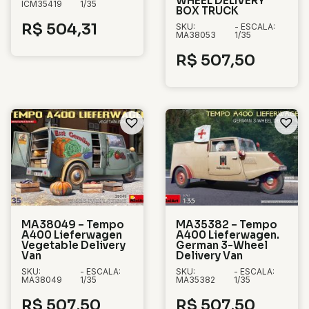
WHEEL DELIVERY
ICM35419
1/35
BOX TRUCK
R$
504,31
SKU:
- ESCALA:
MA38053
1/35
R$
507,50
MA38049 – Tempo
MA35382 – Tempo
A400 Lieferwagen
A400 Lieferwagen.
Vegetable Delivery
German 3-Wheel
Van
Delivery Van
SKU:
- ESCALA:
SKU:
- ESCALA:
MA38049
1/35
MA35382
1/35
R$
507,50
R$
507,50