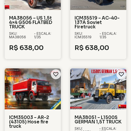
MA38056 – US 1,5t
ICM35519 – AC-40-
4×4 G506 FLATBED
137A Soviet
TRUCK
Firetruck
SKU:
- ESCALA:
SKU:
- ESCALA:
MA38056
1/35
ICM35519
1/35
R$
638,00
R$
638,00
ICM35003 – AR-2
MA38051 – L1500S
(43105) Hose fire
GERMAN 1,5T TRUCK
truck
SKU:
- ESCALA: