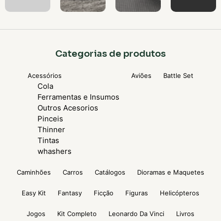
Categorias de produtos
Acessórios
Aviões
Battle Set
Cola
Ferramentas e Insumos
Outros Acesorios
Pinceis
Thinner
Tintas
whashers
Caminhões
Carros
Catálogos
Dioramas e Maquetes
Easy Kit
Fantasy
Ficção
Figuras
Helicópteros
Jogos
Kit Completo
Leonardo Da Vinci
Livros