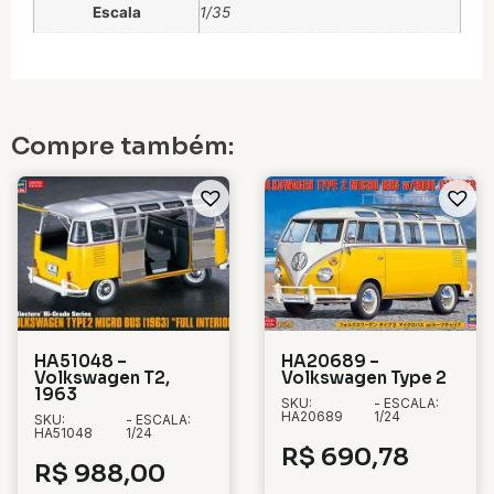
Escala
1/35
Compre também:
HA51048 –
HA20689 –
Volkswagen T2,
Volkswagen Type 2
1963
SKU:
- ESCALA:
HA20689
1/24
SKU:
- ESCALA:
HA51048
1/24
R$
690,78
R$
988,00