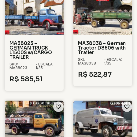
MA38023 –
MA38038 – German
GERMAN TRUCK
Tractor D8506 with
L1500S w/CARGO
Trailer
TRAILER
SKU:
- ESCALA:
MA38038
1/35
SKU:
- ESCALA:
MA38023
1/35
R$
522,87
R$
585,51