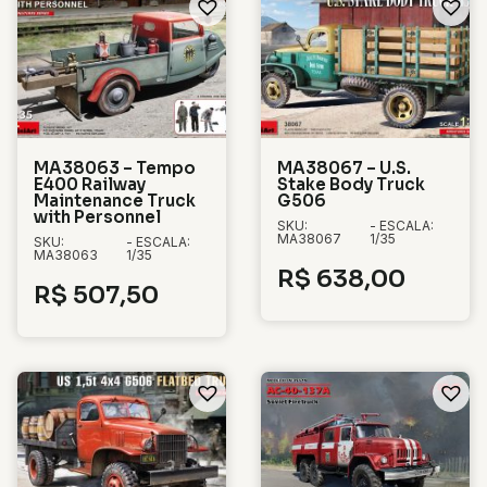
MA38063 – Tempo
MA38067 – U.S.
E400 Railway
Stake Body Truck
Maintenance Truck
G506
with Personnel
SKU:
- ESCALA:
MA38067
1/35
SKU:
- ESCALA:
MA38063
1/35
R$
638,00
R$
507,50