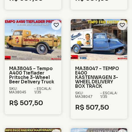
MA38045 – Tempo
MA38047 – TEMPO
A400 Tieflader
E400
Pritsche 3-Wheel
KASTENWAGEN 3-
Beer Delivery Truck
WHEEL DELIVERY
BOX TRACK
SKU:
- ESCALA:
MA38045
1/35
SKU:
- ESCALA:
MA38047
1/35
R$
507,50
R$
507,50