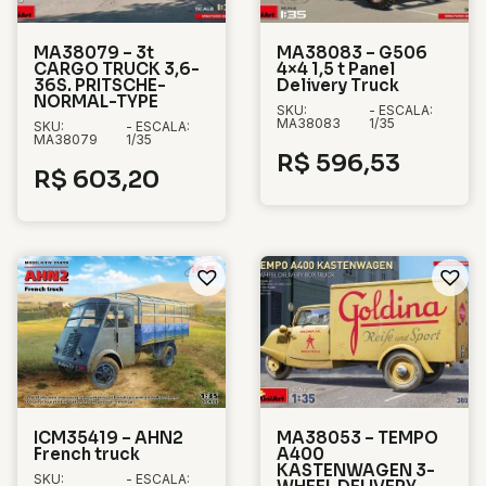
MA38079 – 3t
MA38083 – G506
CARGO TRUCK 3,6-
4×4 1,5 t Panel
36S. PRITSCHE-
Delivery Truck
NORMAL-TYPE
SKU:
- ESCALA:
MA38083
1/35
SKU:
- ESCALA:
MA38079
1/35
R$
596,53
R$
603,20
ICM35419 – AHN2
MA38053 – TEMPO
French truck
A400
KASTENWAGEN 3-
SKU:
- ESCALA: