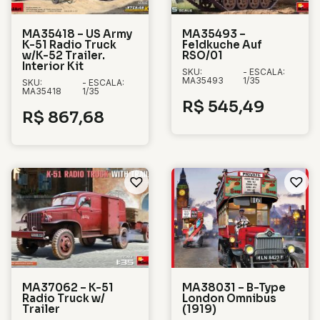
MA35418 – US Army
MA35493 –
K-51 Radio Truck
Feldkuche Auf
w/K-52 Trailer.
RSO/01
Interior Kit
SKU:
- ESCALA:
MA35493
1/35
SKU:
- ESCALA:
MA35418
1/35
R$
545,49
R$
867,68
MA37062 – K-51
MA38031 – B-Type
Radio Truck w/
London Omnibus
Trailer
(1919)