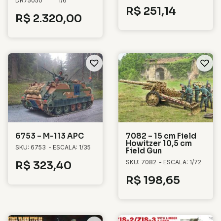
DR75050
1/6
R$
251,14
R$
2.320,00
6753 – M-113 APC
7082 – 15 cm Field
Howitzer 10,5 cm
SKU: 6753
- ESCALA: 1/35
Field Gun
SKU: 7082
- ESCALA: 1/72
R$
323,40
R$
198,65