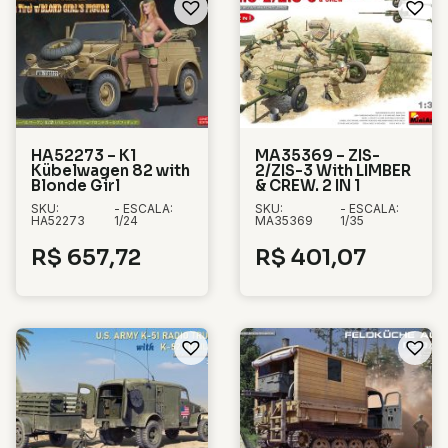
HA52273 – K1
MA35369 – ZIS-
Kübelwagen 82 with
2/ZIS-3 With LIMBER
Blonde Girl
& CREW. 2 IN 1
SKU:
- ESCALA:
SKU:
- ESCALA:
HA52273
1/24
MA35369
1/35
R$
657,72
R$
401,07