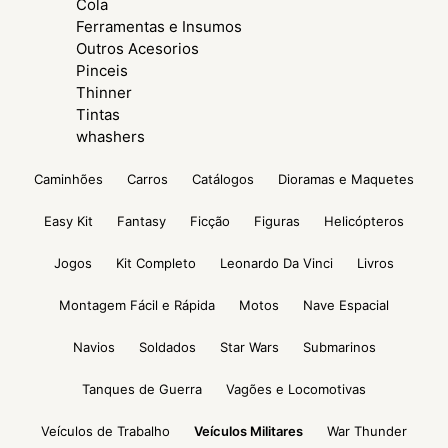
Cola
Ferramentas e Insumos
Outros Acesorios
Pinceis
Thinner
Tintas
whashers
Caminhões
Carros
Catálogos
Dioramas e Maquetes
Easy Kit
Fantasy
Ficção
Figuras
Helicópteros
Jogos
Kit Completo
Leonardo Da Vinci
Livros
Montagem Fácil e Rápida
Motos
Nave Espacial
Navios
Soldados
Star Wars
Submarinos
Tanques de Guerra
Vagões e Locomotivas
Veículos de Trabalho
Veículos Militares
War Thunder