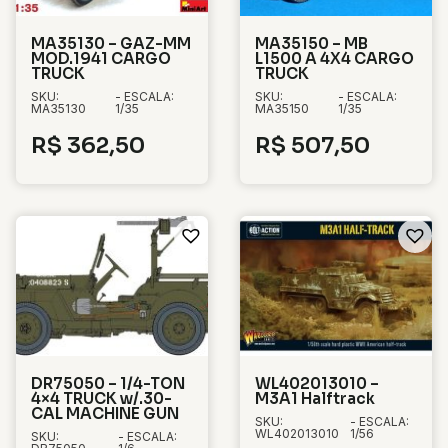
MA35130 – GAZ-MM
MA35150 – MB
MOD.1941 CARGO
L1500 A 4X4 CARGO
TRUCK
TRUCK
SKU:
- ESCALA:
SKU:
- ESCALA:
MA35130
1/35
MA35150
1/35
R$
362,50
R$
507,50
DR75050 – 1/4-TON
WL402013010 –
4×4 TRUCK w/.30-
M3A1 Halftrack
CAL MACHINE GUN
SKU:
- ESCALA:
WL402013010
1/56
SKU:
- ESCALA: