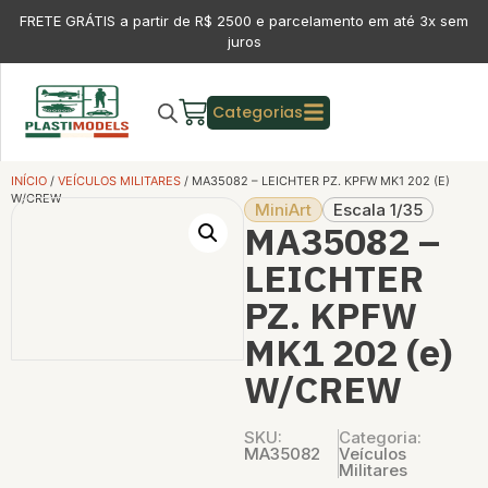
FRETE GRÁTIS a partir de R$ 2500 e parcelamento em até 3x sem
juros
Categorias
INÍCIO
/
VEÍCULOS MILITARES
/ MA35082 – LEICHTER PZ. KPFW MK1 202 (E)
W/CREW
MiniArt
Escala 1/35
MA35082 –
LEICHTER
PZ. KPFW
MK1 202 (e)
W/CREW
SKU:
Categoria:
MA35082
Veículos
Militares