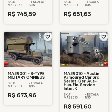
SKU:
- ESCALA:
SKU:
- ESCALA:
MA37062
1/35
MA38031
1/35
R$
745,59
R$
651,63
MA39001 – B-TYPE
MA39010 – Austin
MILITARY OMNIBUS
Armoured Car 3rd
Series: Ger. Aus-
SKU:
- ESCALA:
Hun. Fin. Service
MA39001
1/35
Inter. K
R$
673,96
SKU:
- ESCALA:
MA39010
1/35
R$
591,60