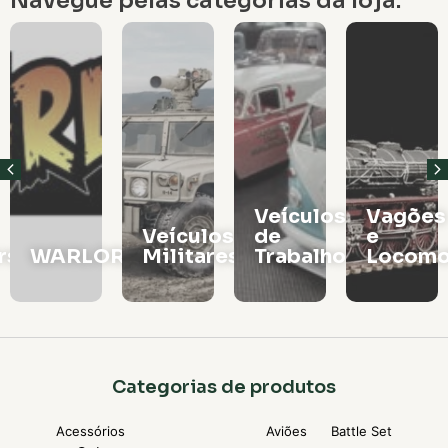
Navegue pelas categorias da loja:
Veículos
Vagões
Veículos
de
e
rs
WARLORD
Militares
Trabalho
Locomo
Categorias de produtos
Acessórios
Aviões
Battle Set