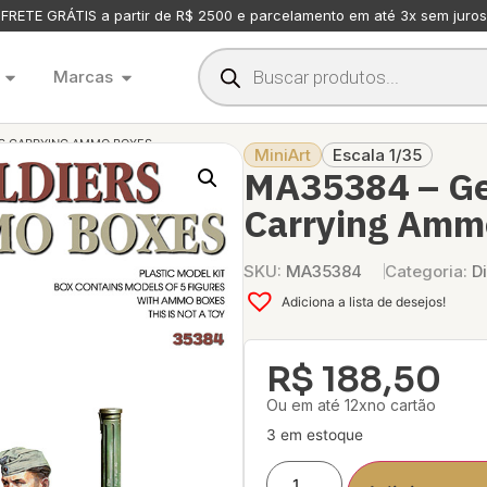
FRETE GRÁTIS a partir de R$ 2500 e parcelamento em até 3x sem juros
Marcas
RS CARRYING AMMO BOXES
MiniArt
Escala 1/35
MA35384 – Ge
Carrying Amm
SKU:
MA35384
Categoria:
D
Adiciona a lista de desejos!
R$
188,50
Ou em até 12xno cartão
3 em estoque