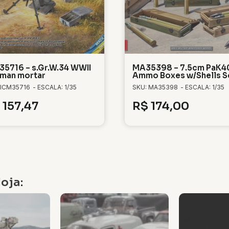
35716 – s.Gr.W.34 WWII
MA35398 – 7.5cm PaK4
man mortar
Ammo Boxes w/Shells Se
 ICM35716
- ESCALA: 1/35
SKU: MA35398
- ESCALA: 1/35
157,47
R$
174,00
oja: