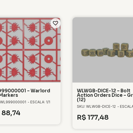
99000001 – Warlord
WLWGB-DICE-12 – Bolt
 Markers
Action Orders Dice – G
(12)
 WL999000001
- ESCALA: 1/1
SKU: WLWGB-DICE-12
- ESCALA:
88,74
R$
177,48