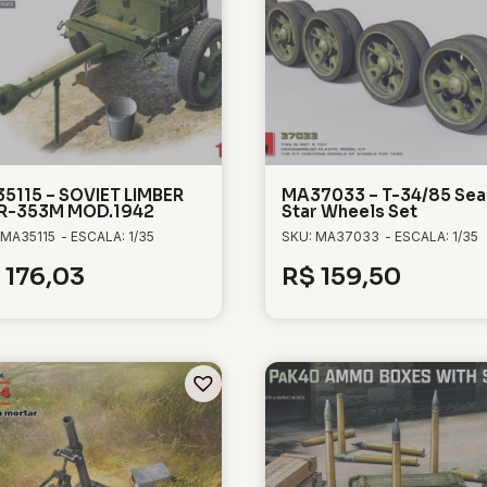
5115 – SOVIET LIMBER
MA37033 – T-34/85 Sea
R-353M MOD.1942
Star Wheels Set
 MA35115
- ESCALA: 1/35
SKU: MA37033
- ESCALA: 1/35
176,03
R$
159,50