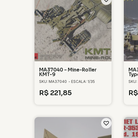
MA37040 – Mine-Roller
MA3
KMT-9
Typ
SKU: MA37040
- ESCALA: 1/35
SKU:
R$
221,85
R$