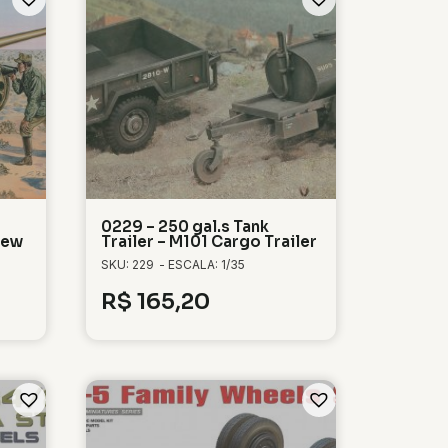
0229 – 250 gal.s Tank
rew
Trailer – M101 Cargo Trailer
SKU: 229
- ESCALA: 1/35
R$
165,20