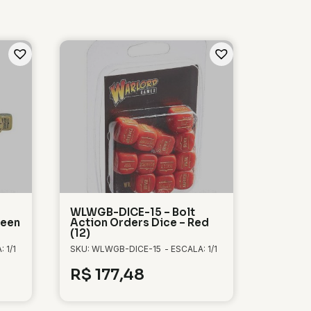
WLWGB-DICE-15 – Bolt
reen
Action Orders Dice – Red
(12)
 1/1
SKU: WLWGB-DICE-15
- ESCALA: 1/1
R$
177,48