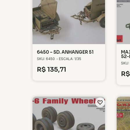
6450 – SD. ANHANGER 51
MA3
52-
SKU: 6450
- ESCALA: 1/35
SKU:
R$
135,71
R$