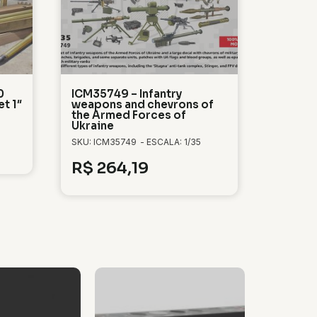
0
ICM35749 – Infantry
t 1″
weapons and chevrons of
the Armed Forces of
Ukraine
SKU: ICM35749
- ESCALA: 1/35
R$
264,19