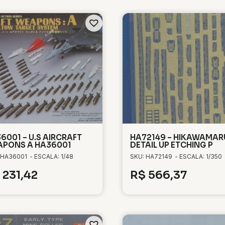
6001 – U.S AIRCRAFT
HA72149 – HIKAWAMAR
PONS A HA36001
DETAIL UP ETCHING P
 HA36001
- ESCALA: 1/48
SKU: HA72149
- ESCALA: 1/350
231,42
R$
566,37