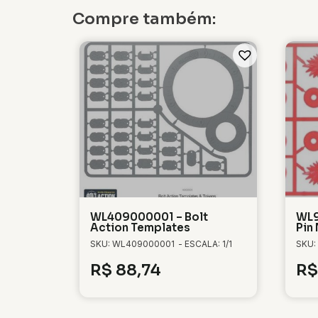
Compre também:
WL409000001 – Bolt
WL9
Action Templates
Pin
SKU: WL409000001
- ESCALA: 1/1
SKU:
R$
88,74
R$