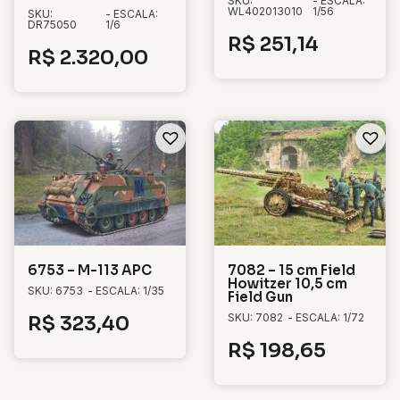
SKU:
- ESCALA:
WL402013010
1/56
SKU:
- ESCALA:
DR75050
1/6
R$
251,14
R$
2.320,00
6753 – M-113 APC
7082 – 15 cm Field
Howitzer 10,5 cm
SKU: 6753
- ESCALA: 1/35
Field Gun
SKU: 7082
- ESCALA: 1/72
R$
323,40
R$
198,65