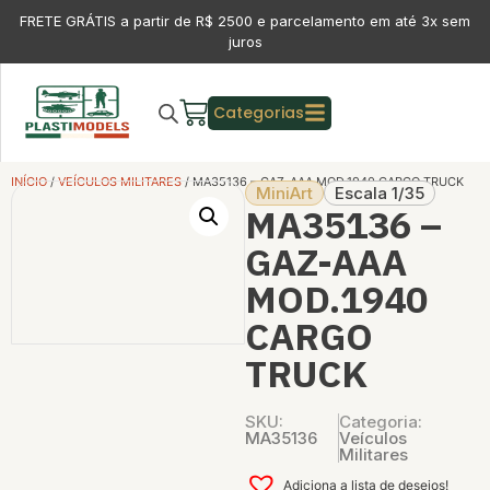
FRETE GRÁTIS a partir de R$ 2500 e parcelamento em até 3x sem
juros
Categorias
INÍCIO
/
VEÍCULOS MILITARES
/ MA35136 – GAZ-AAA MOD.1940 CARGO TRUCK
MiniArt
Escala 1/35
MA35136 –
GAZ-AAA
MOD.1940
CARGO
TRUCK
SKU:
Categoria:
MA35136
Veículos
Militares
Adiciona a lista de desejos!