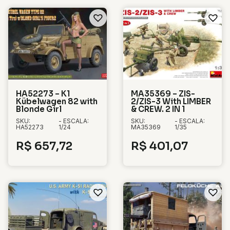
HA52273 – K1
MA35369 – ZIS-
Kübelwagen 82 with
2/ZIS-3 With LIMBER
Blonde Girl
& CREW. 2 IN 1
SKU:
- ESCALA:
SKU:
- ESCALA:
HA52273
1/24
MA35369
1/35
R$
657,72
R$
401,07