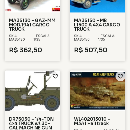
MA35130 – GAZ-MM
MA35150 – MB
MOD.1941 CARGO
L1500 A 4X4 CARGO
TRUCK
TRUCK
SKU:
- ESCALA:
SKU:
- ESCALA:
MA35130
1/35
MA35150
1/35
R$
362,50
R$
507,50
DR75050 – 1/4-TON
WL402013010 –
4×4 TRUCK w/.30-
M3A1 Halftrack
CAL MACHINE GUN