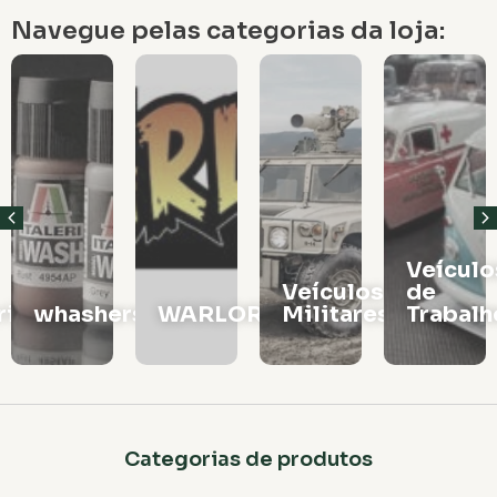
Navegue pelas categorias da loja:
Veículos
Vagões
Veículos
de
e
rs
WARLORD
Militares
Trabalho
Locomo
Categorias de produtos