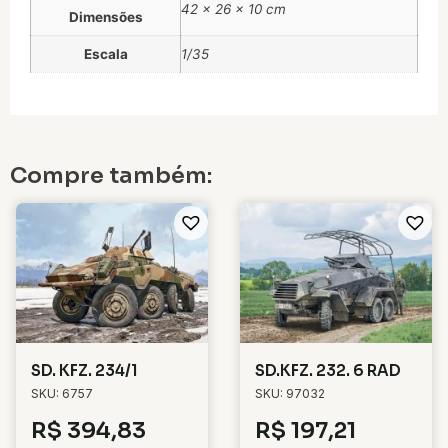
42 × 26 × 10 cm
Dimensões
Escala
1/35
Compre também:
SD. KFZ. 234/1
SD.KFZ. 232. 6 RAD
SKU: 6757
SKU: 97032
R$
394,83
R$
197,21