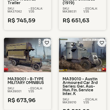
Trailer
(1919)
SKU:
- ESCALA:
SKU:
- ESCALA:
MA37062
1/35
MA38031
1/35
R$
745,59
R$
651,63
MA39001 – B-TYPE
MA39010 – Austin
MILITARY OMNIBUS
Armoured Car 3rd
Series: Ger. Aus-
SKU:
- ESCALA:
Hun. Fin. Service
MA39001
1/35
Inter. K
R$
673,96
SKU:
- ESCALA:
MA39010
1/35