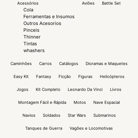
Acessórios
Aviões
Battle Set
Cola
Ferramentas e Insumos
Outros Acesorios
Pinceis
Thinner
Tintas
whashers
Caminhões
Carros
Catálogos
Dioramas e Maquetes
Easy Kit
Fantasy
Ficção
Figuras
Helicópteros
Jogos
Kit Completo
Leonardo Da Vinci
Livros
Montagem Fácil e Rápida
Motos
Nave Espacial
Navios
Soldados
Star Wars
Submarinos
Tanques de Guerra
Vagões e Locomotivas