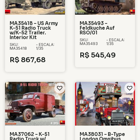
MA35418 – US Army
MA35493 –
K-51 Radio Truck
Feldkuche Auf
w/K-52 Trailer.
RSO/01
Interior Kit
SKU:
- ESCALA:
MA35493
1/35
SKU:
- ESCALA:
MA35418
1/35
R$
545,49
R$
867,68
MA37062 – K-51
MA38031 – B-Type
Radio Truck w/
London Omnibus