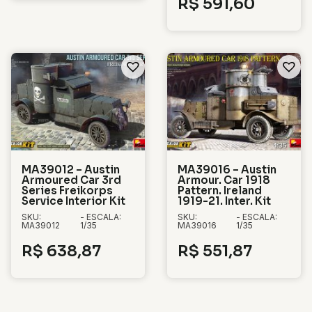
R$
591,60
MA39012 – Austin
MA39016 – Austin
Armoured Car 3rd
Armour. Car 1918
Series Freikorps
Pattern. Ireland
Service Interior Kit
1919-21. Inter. Kit
SKU:
- ESCALA:
SKU:
- ESCALA:
MA39012
1/35
MA39016
1/35
R$
638,87
R$
551,87