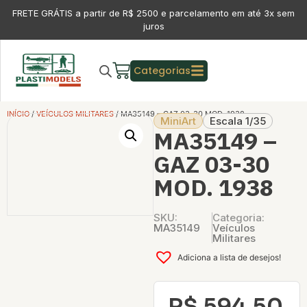
FRETE GRÁTIS a partir de R$ 2500 e parcelamento em até 3x sem
juros
Categorias
INÍCIO
/
VEÍCULOS MILITARES
/ MA35149 – GAZ 03-30 MOD. 1938
MiniArt
Escala 1/35
MA35149 –
GAZ 03-30
MOD. 1938
SKU:
Categoria:
MA35149
Veículos
Militares
Adiciona a lista de desejos!
R$
594,50