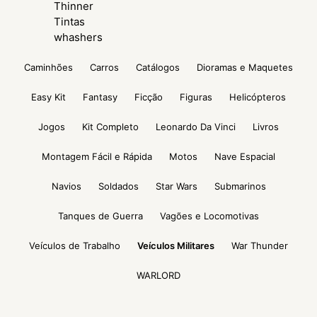
Thinner
Tintas
whashers
Caminhões
Carros
Catálogos
Dioramas e Maquetes
Easy Kit
Fantasy
Ficção
Figuras
Helicópteros
Jogos
Kit Completo
Leonardo Da Vinci
Livros
Montagem Fácil e Rápida
Motos
Nave Espacial
Navios
Soldados
Star Wars
Submarinos
Tanques de Guerra
Vagões e Locomotivas
Veículos de Trabalho
Veículos Militares
War Thunder
WARLORD