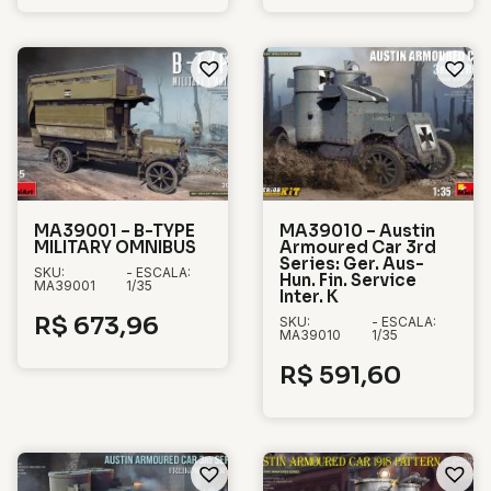
MA39001 – B-TYPE
MA39010 – Austin
MILITARY OMNIBUS
Armoured Car 3rd
Series: Ger. Aus-
SKU:
- ESCALA:
Hun. Fin. Service
MA39001
1/35
Inter. K
R$
673,96
SKU:
- ESCALA:
MA39010
1/35
R$
591,60