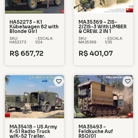
HA52273 – K1
MA35369 – ZIS-
Kübelwagen 82 with
2/ZIS-3 With LIMBER
Blonde Girl
& CREW. 2 IN 1
SKU:
- ESCALA:
SKU:
- ESCALA:
HA52273
1/24
MA35369
1/35
R$
657,72
R$
401,07
MA35418 – US Army
MA35493 –
K-51 Radio Truck
Feldkuche Auf
w/K-52 Trailer.
RSO/01