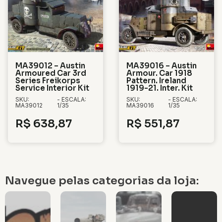
MA39012 – Austin
MA39016 – Austin
Armoured Car 3rd
Armour. Car 1918
Series Freikorps
Pattern. Ireland
Service Interior Kit
1919-21. Inter. Kit
SKU:
- ESCALA:
SKU:
- ESCALA:
MA39012
1/35
MA39016
1/35
R$
638,87
R$
551,87
Navegue pelas categorias da loja: