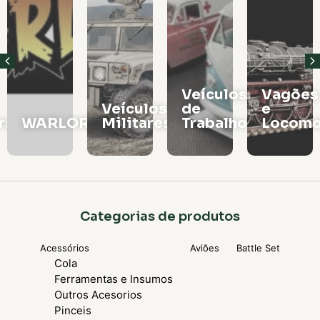
Veículos
Vagões
Veículos
de
e
rs
WARLORD
Militares
Trabalho
Locomo
Categorias de produtos
Acessórios
Aviões
Battle Set
Cola
Ferramentas e Insumos
Outros Acesorios
Pinceis