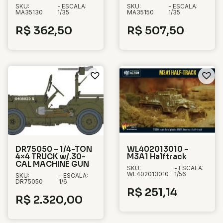
SKU:
- ESCALA:
SKU:
- ESCALA:
MA35130
1/35
MA35150
1/35
R$
362,50
R$
507,50
DR75050 – 1/4-TON
WL402013010 –
4×4 TRUCK w/.30-
M3A1 Halftrack
CAL MACHINE GUN
SKU:
- ESCALA:
WL402013010
1/56
SKU:
- ESCALA:
DR75050
1/6
R$
251,14
R$
2.320,00