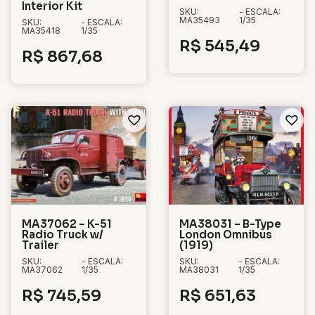
Interior Kit
SKU:
- ESCALA:
MA35493
1/35
SKU:
- ESCALA:
MA35418
1/35
R$
545,49
R$
867,68
MA37062 – K-51
MA38031 – B-Type
Radio Truck w/
London Omnibus
Trailer
(1919)
SKU:
- ESCALA:
SKU:
- ESCALA:
MA37062
1/35
MA38031
1/35
R$
745,59
R$
651,63