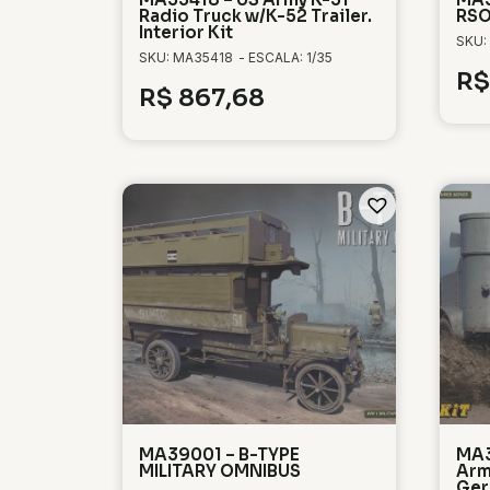
Radio Truck w/K-52 Trailer.
RSO
Interior Kit
SKU:
SKU: MA35418
- ESCALA: 1/35
R$
R$
867,68
MA39001 – B-TYPE
MA3
MILITARY OMNIBUS
Arm
Ger.