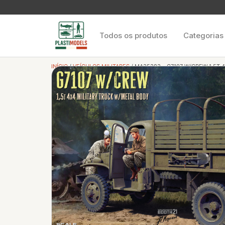
Todos os produtos
Categorias
INÍCIO
/
VEÍCULOS MILITARES
/ MA35383 – G7107 W/CREW 1,5T