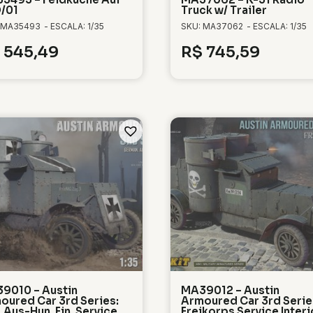
/01
Truck w/ Trailer
 MA35493
- ESCALA: 1/35
SKU: MA37062
- ESCALA: 1/35
545,49
R$
745,59
9010 – Austin
MA39012 – Austin
oured Car 3rd Series:
Armoured Car 3rd Serie
 Aus-Hun. Fin. Service
Freikorps Service Interi