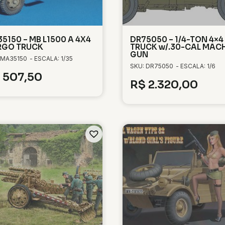
5150 – MB L1500 A 4X4
DR75050 – 1/4-TON 4×4
RGO TRUCK
TRUCK w/.30-CAL MAC
GUN
 MA35150
- ESCALA: 1/35
SKU: DR75050
- ESCALA: 1/6
507,50
R$
2.320,00