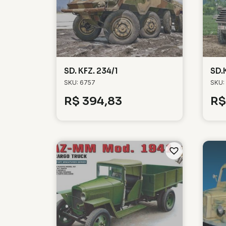
SD. KFZ. 234/1
SD.
SKU: 6757
SKU:
R$
394,83
R$