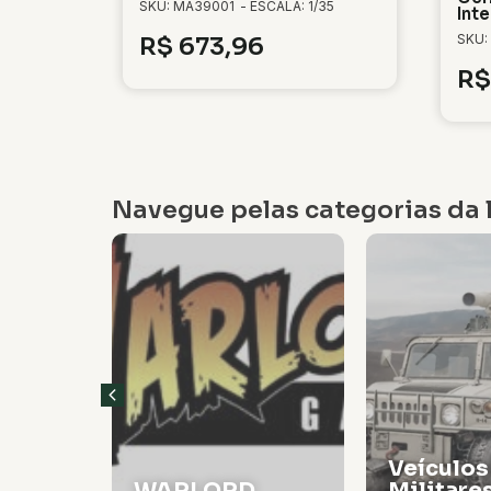
SKU: MA39001
- ESCALA: 1/35
Inte
SKU:
R$
673,96
R$
Navegue pelas categorias da l
Veículos
WARLORD
Militare