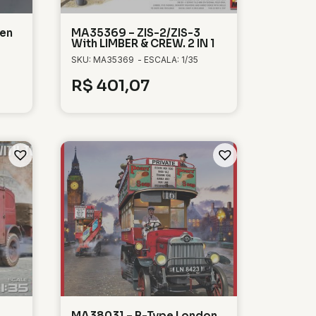
en
MA35369 – ZIS-2/ZIS-3
With LIMBER & CREW. 2 IN 1
SKU: MA35369
- ESCALA: 1/35
R$
401,07
MA38031 – B-Type London