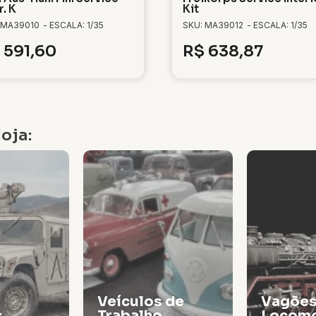
r. K
Kit
 MA39010
- ESCALA: 1/35
SKU: MA39012
- ESCALA: 1/35
591,60
R$
638,87
oja:
Veículos de
Vagões
s
Trabalho
Locomo