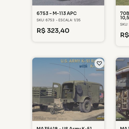
6753 – M-113 APC
708
10,
SKU: 6753
- ESCALA: 1/35
SKU:
R$
323,40
R$
MA35418 – US Army K-51
MA3