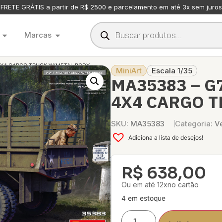
FRETE GRÁTIS a partir de R$ 2500 e parcelamento em até 3x sem juros
Marcas
 4X4 CARGO TRUCK W/METAL BODY
MiniArt
Escala 1/35
MA35383 – G
4X4 CARGO T
SKU:
MA35383
Categoria:
Ve
Adiciona a lista de desejos!
R$
638,00
Ou em até 12xno cartão
4 em estoque