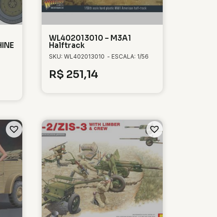
WL402013010 – M3A1
HINE
Halftrack
SKU: WL402013010
- ESCALA: 1/56
R$
251,14