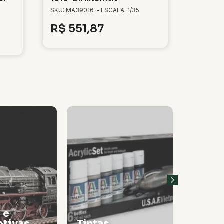
SKU: MA39016
- ESCALA: 1/35
R$
551,87
 e
tivas
Tintas
Thinn