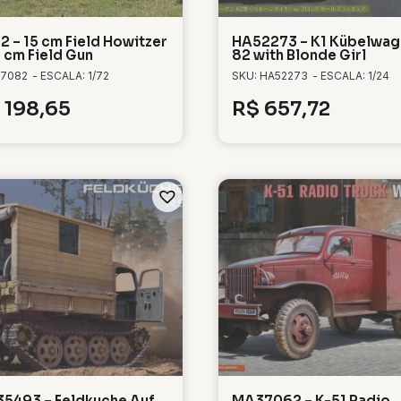
2 – 15 cm Field Howitzer
HA52273 – K1 Kübelwag
5 cm Field Gun
82 with Blonde Girl
 7082
- ESCALA: 1/72
SKU: HA52273
- ESCALA: 1/24
198,65
R$
657,72
5493 – Feldkuche Auf
MA37062 – K-51 Radio