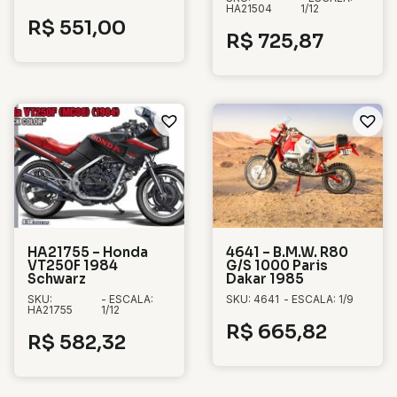
HA21504
1/12
R$
551,00
R$
725,87
HA21755 – Honda
4641 – B.M.W. R80
VT250F 1984
G/S 1000 Paris
Schwarz
Dakar 1985
SKU:
- ESCALA:
SKU: 4641
- ESCALA: 1/9
HA21755
1/12
R$
665,82
R$
582,32