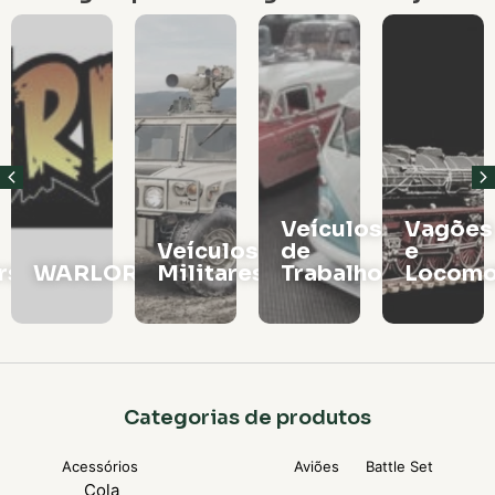
Veículos
Vagões
Veículos
de
e
rs
WARLORD
Militares
Trabalho
Locomo
Categorias de produtos
Acessórios
Aviões
Battle Set
Cola