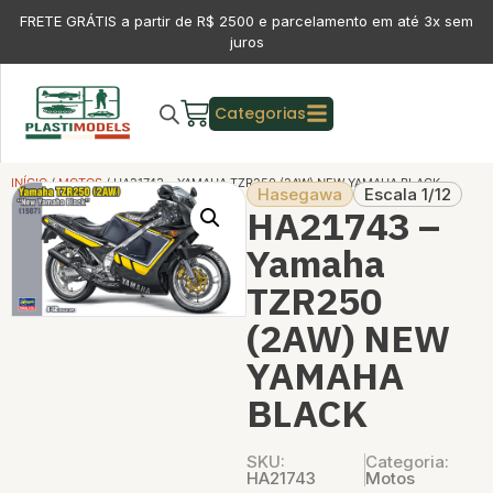
FRETE GRÁTIS a partir de R$ 2500 e parcelamento em até 3x sem
juros
Categorias
INÍCIO
/
MOTOS
/ HA21743 – YAMAHA TZR250 (2AW) NEW YAMAHA BLACK
Hasegawa
Escala 1/12
HA21743 –
Yamaha
TZR250
(2AW) NEW
YAMAHA
BLACK
SKU:
Categoria:
HA21743
Motos