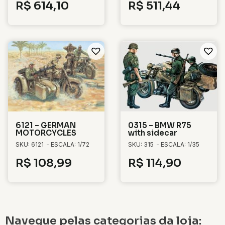
R$
614,10
R$
511,44
6121 – GERMAN
0315 – BMW R75
MOTORCYCLES
with sidecar
SKU: 6121
- ESCALA: 1/72
SKU: 315
- ESCALA: 1/35
R$
108,99
R$
114,90
Navegue pelas categorias da loja: