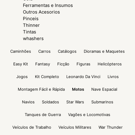
Ferramentas e Insumos
Outros Acesorios
Pinceis
Thinner
Tintas
whashers
Caminhões
Carros
Catálogos
Dioramas e Maquetes
Easy Kit
Fantasy
Ficção
Figuras
Helicópteros
Jogos
Kit Completo
Leonardo Da Vinci
Livros
Montagem Fácil e Rápida
Motos
Nave Espacial
Navios
Soldados
Star Wars
Submarinos
Tanques de Guerra
Vagões e Locomotivas
Veículos de Trabalho
Veículos Militares
War Thunder