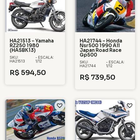
HA21513 – Yamaha
HA21744 – Honda
RZ250 1980
Nsr500 1990 All
(HASBK13)
Japan Road Race
Gp500
SKU:
- ESCALA:
HA21513
1/12
SKU:
- ESCALA:
HA21744
1/12
R$
594,50
R$
739,50