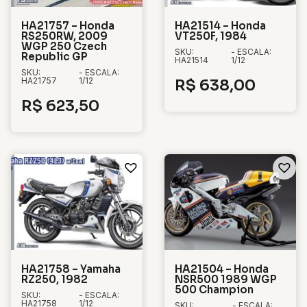
HA21757 – Honda
HA21514 – Honda
RS250RW, 2009
VT250F, 1984
WGP 250 Czech
SKU:
- ESCALA:
Republic GP
HA21514
1/12
SKU:
- ESCALA:
HA21757
1/12
R$
638,00
R$
623,50
HA21758 – Yamaha
HA21504 – Honda
RZ250, 1982
NSR500 1989 WGP
500 Champion
SKU:
- ESCALA:
HA21758
1/12
SKU:
- ESCALA: