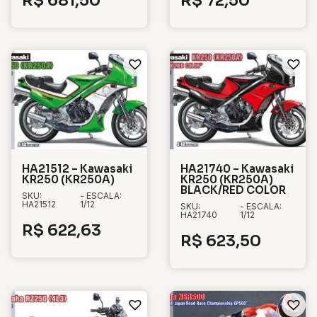
R$
681,50
R$
72,50
HA21512 – Kawasaki
HA21740 – Kawasaki
KR250 (KR250A)
KR250 (KR250A)
BLACK/RED COLOR
SKU:
- ESCALA:
HA21512
1/12
SKU:
- ESCALA:
HA21740
1/12
R$
622,63
R$
623,50